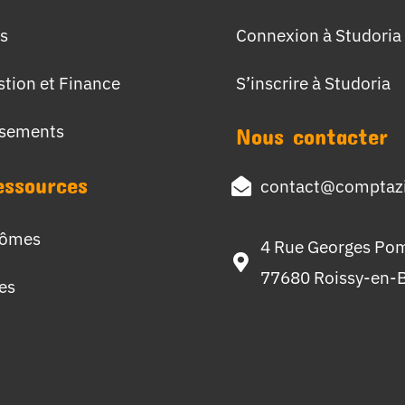
s
Connexion à Studoria
stion et Finance
S’inscrire à Studoria
ssements
Nous contacter
essources
contact@comptazi
lômes
4 Rue Georges Po
77680 Roissy-en-B
hes