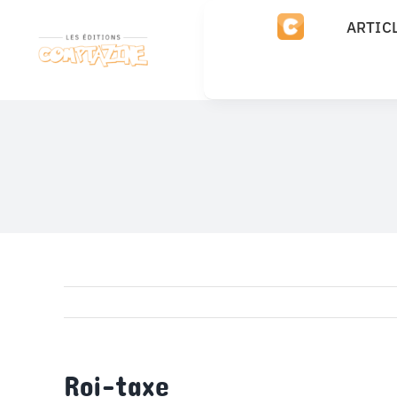
Passer
ARTIC
au
contenu
Roi-taxe