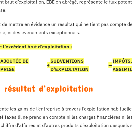
t brut d’exploitation, EBE en abrégé, représente le flux potenti
ise.
t de mettre en évidence un résultat qui ne tient pas compte de
rise, ni des événements exceptionnels.
e l’excédent brut d’exploitation :
 AJOUTÉE DE
SUBVENTIONS
IMPÔTS,
+
—
EPRISE
D’EXPLOITATION
ASSIMI
e résultat d’exploitation
ente les gains de l’entreprise à travers l’exploitation habitue
et taxes (il ne prend en compte ni les charges financières ni le
 chiffre d’affaires et d’autres produits d’exploitation desquels 