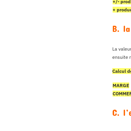
+/- prod
+ produ
B. l
La valeur
ensuite r
Calcul d
MARGE
COMMER
C. l