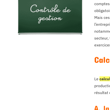
comptes 
obligato
Mais ces
l’entrep
notammen
secteur,
exercices
Calc
Le
calcu
productio
résultat 
A. l