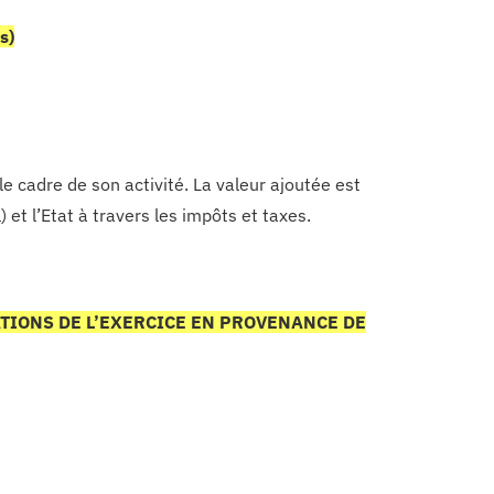
s)
e cadre de son activité. La valeur ajoutée est
) et l’Etat à travers les impôts et taxes.
IONS DE L’EXERCICE EN
PROVENANCE DE