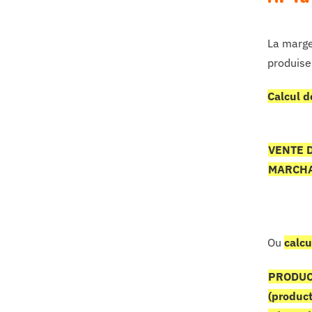
La marge
produise
Calcul d
VENTE 
MARCH
Ou
calcu
PRODUC
(produc