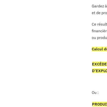
Gardez à
et de pr
Ce résul
financiè
ou produi
Calcul d
EXCÉDE
D’EXPL
Ou :
PRODUI