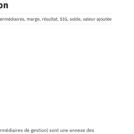
on
termédiaires
,
marge
,
résultat
,
SIG
,
solde
,
valeur ajoutée
termédiaires de gestion) sont une annexe des