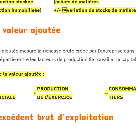
uction stockée
(achats de matières
ction immobilisée)
+/- variation de stocks de matière
a valeur ajoutée
 ajoutée mesure la richesse brute créée par l’entreprise dans l
épartie entre les facteurs de production (le travail et le capital
e la valeur ajoutée :
PRODUCTION
CONSOMMAT
+
—
CIALE
DE L’EXERCICE
TIERS
’excédent brut d’exploitation