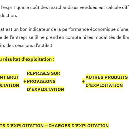
 l’esprit que le coût des marchandises vendues est calculé di
oduction.
tat est un bon indicateur de la performance économique d’une en
re de l’entreprise (il ne prend en compte ni les modalités de f
ts des cessions d’actifs.)
u résultat d’exploitation :
REPRISES SUR
NT BRUT
AUTRES PRODUITS
+
PROVISIONS
+
OITATION
D’EXPLOITATION
D’EXPLOITATION
TS D’EXPLOITATION
—
CHARGES D’EXPLOITATION