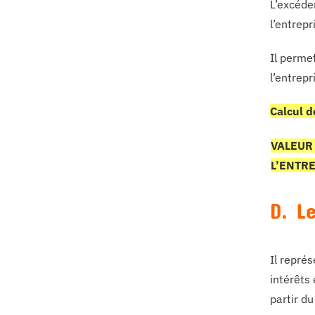
L’excéden
l’entrepr
Il perme
l’entrep
Calcul d
VALEUR
L’ENTR
D. L
Il représ
intérêts 
partir du