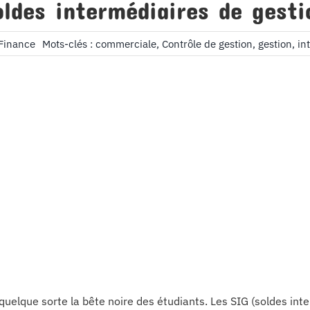
oldes intermédiaires de gesti
 Finance
Mots-clés :
commerciale
,
Contrôle de gestion
,
gestion
,
in
 quelque sorte la bête noire des étudiants. Les SIG (soldes in