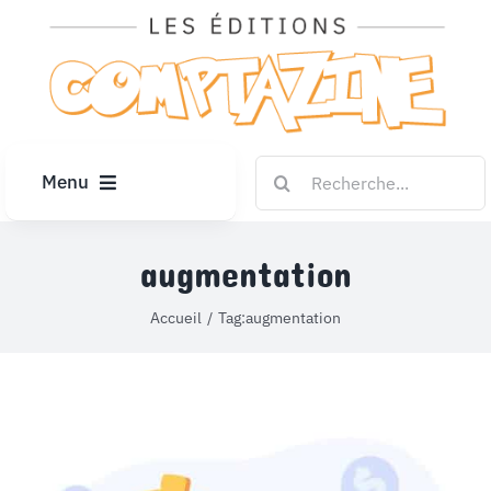
Passer
au
contenu
Rechercher:
Menu
ACCUEIL
augmentation
ARTICLES
Accueil
Tag:
augmentation
DIPLÔMES
LE KIOSQUE