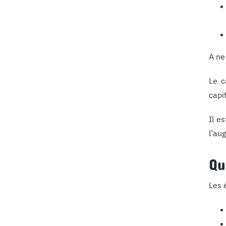
A ne
Le c
capi
Il e
l’au
Qu
Les 