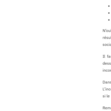
N’ou
résu
socia
Il f
dess
inco
Dans
L’in
si l
Rema