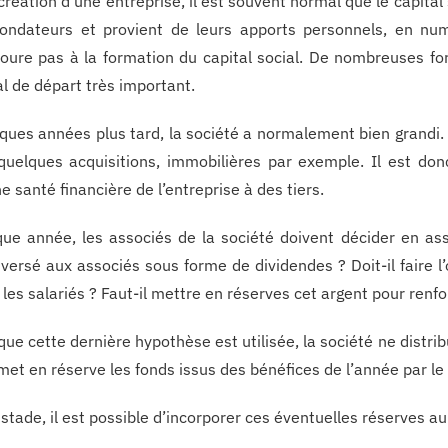
 création d’une entreprise, il est souvent normal que le capital 
fondateurs et provient de leurs apports personnels, en num
oure pas à la formation du capital social. De nombreuses fo
al de départ très important.
ques années plus tard, la société a normalement bien grandi. E
 quelques acquisitions, immobilières par exemple. Il est d
e santé financière de l’entreprise à des tiers.
ue année, les associés de la société doivent décider en asse
 versé aux associés sous forme de dividendes ? Doit-il faire l
 les salariés ? Faut-il mettre en réserves cet argent pour renfor
que cette dernière hypothèse est utilisée, la société ne distri
 met en réserve les fonds issus des bénéfices de l’année par l
 stade, il est possible d’incorporer ces éventuelles réserves au