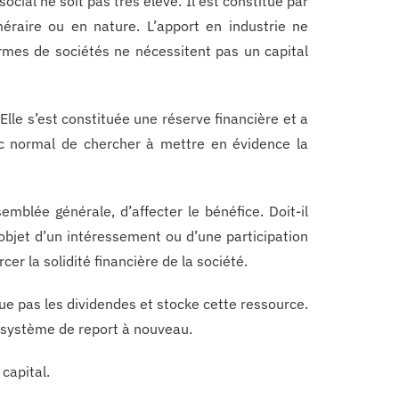
social ne soit pas très élevé. Il est constitué par
éraire ou en nature. L’apport en industrie ne
rmes de sociétés ne nécessitent pas un capital
lle s’est constituée une réserve financière et a
onc normal de chercher à mettre en évidence la
mblée générale, d’affecter le bénéfice. Doit-il
’objet d’un intéressement ou d’une participation
cer la solidité financière de la société.
bue pas les dividendes et stocke cette ressource.
e système de report à nouveau.
 capital.