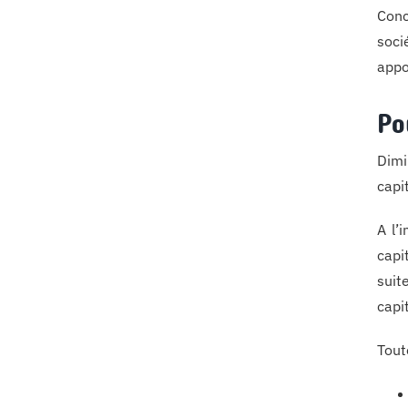
Conc
soci
appo
Po
Dimi
capi
A l’
capi
suit
capit
Tout