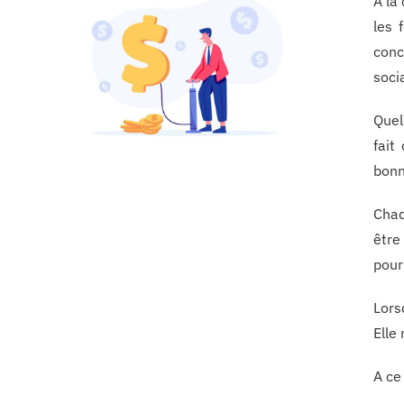
A la
les 
conc
soci
Quel
fait
bonn
Chaq
être
pour
Lors
Elle
A ce