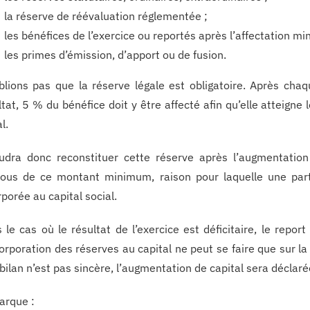
la réserve de réévaluation réglementée ;
les bénéfices de l’exercice ou reportés après l’affectation m
les primes d’émission, d’apport ou de fusion.
blions pas que la réserve légale est obligatoire. Après chaq
ltat, 5 % du bénéfice doit y être affecté afin qu’elle atteign
l.
audra donc reconstituer cette réserve après l’augmentation
ous de ce montant minimum, raison pour laquelle une parti
rporée au capital social.
 le cas où le résultat de l’exercice est déficitaire, le repor
corporation des réserves au capital ne peut se faire que sur la 
e bilan n’est pas sincère, l’augmentation de capital sera déclarée
rque :