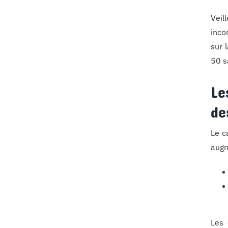
Veil
inco
sur 
50 s
Le
de
Le c
augm
Les 