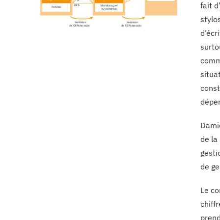
fait 
stylo
d’écr
surto
comma
situa
const
dépe
Damie
de la
gesti
de ge
Le co
chiff
prend