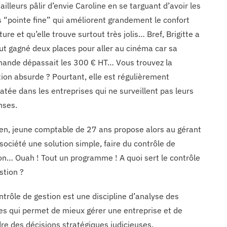
d’ailleurs pâlir d’envie Caroline en se targuant d’avoir les
s “pointe fine” qui améliorent grandement le confort
iture et qu’elle trouve surtout très jolis… Bref, Brigitte a
ut gagné deux places pour aller au cinéma car sa
nde dépassait les 300 € HT… Vous trouvez la
tion absurde ? Pourtant, elle est régulièrement
atée dans les entreprises qui ne surveillent pas leurs
nses.
n, jeune comptable de 27 ans propose alors au gérant
 société une solution simple, faire du contrôle de
on… Ouah ! Tout un programme ! A quoi sert le contrôle
stion ?
ntrôle de gestion est une discipline d’analyse des
res qui permet de mieux gérer une entreprise et de
re des décisions stratégiques judicieuses.