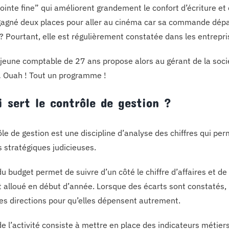
ointe fine” qui améliorent grandement le confort d’écriture et q
gagné deux places pour aller au cinéma car sa commande dépas
? Pourtant, elle est régulièrement constatée dans les entrepri
jeune comptable de 27 ans propose alors au gérant de la socié
 Ouah ! Tout un programme !
i sert le contrôle de gestion ?
ôle de gestion est une discipline d’analyse des chiffres qui p
s stratégiques judicieuses.
du budget permet de suivre d’un côté le chiffre d’affaires et d
 alloué en début d’année. Lorsque des écarts sont constatés, il 
tes directions pour qu’elles dépensent autrement.
de l’activité consiste à mettre en place des indicateurs métier