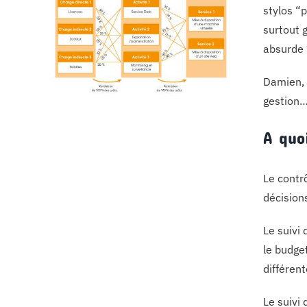
stylos “p
surtout 
absurde 
Damien, 
gestion…
A quo
Le contr
décision
Le suivi 
le budget
différen
Le suivi 