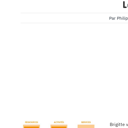
L
Par
Phili
Brigitte 