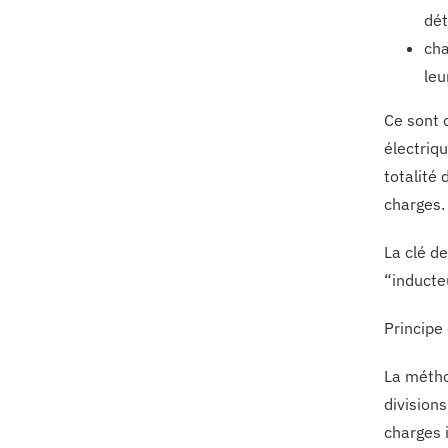
dét
cha
leu
Ce sont 
électriq
totalité 
charges. 
La clé d
“inducte
Principe
La métho
division
charges 