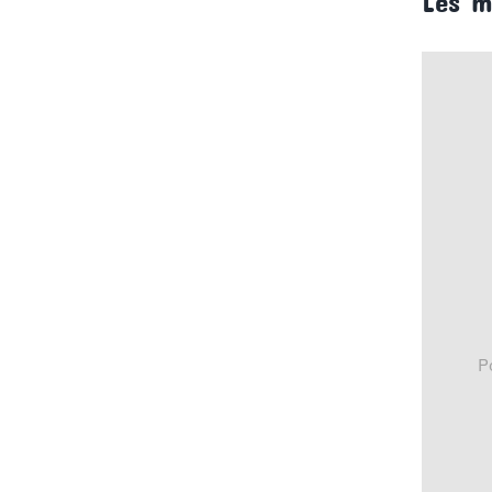
Les m
P