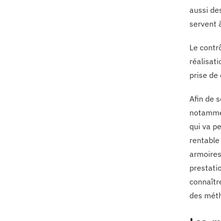
aussi de
servent 
Le contr
réalisat
prise de 
Afin de s
notammen
qui va pe
rentable
armoires 
prestatio
connaître
des méth