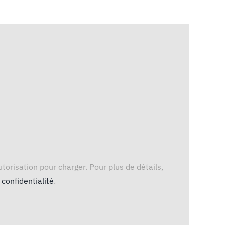
torisation pour charger. Pour plus de détails,
 confidentialité
.