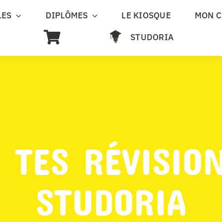
LES
DIPLÔMES
LE KIOSQUE
MON 
STUDORIA
 TES RÉVISIO
STUDORIA