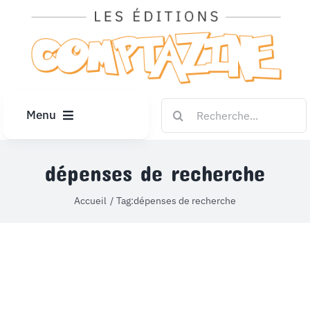
Passer
au
contenu
Rechercher:
Menu
ACCUEIL
dépenses de recherche
ARTICLES
Accueil
Tag:
dépenses de recherche
DIPLÔMES
LE KIOSQUE