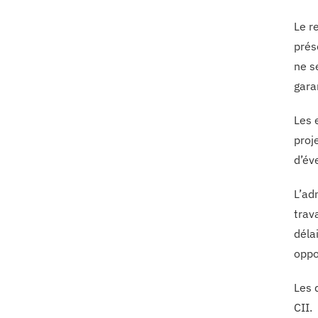
Le re
prés
ne s
gara
Les 
proj
d’év
L’ad
trav
déla
oppo
Les 
CII.