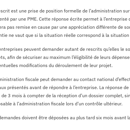
scrit est une prise de position formelle de l’administration sur l
enté par une PME. Cette réponse écrite permet à l’entreprise d’o
era pas remise en cause par une appréciation différente de son p
ntie ne vaut que si la situation réelle correspond à la situation 
entreprises peuvent demander autant de rescrits qu’elles le so
ets, afin de sécuriser au maximum l’éligibilité de leurs dépen
entuelles modifications du déroulement de leur projet.
ministration fiscale peut demander au contact national d’effectu
aux présentés avant de répondre à l’entreprise. La réponse de l
i de 3 mois à compter de la réception d’un dossier complet, sino
sable à l’administration fiscale lors d’un contrôle ultérieur.
demandes doivent être déposées au plus tard six mois avant la