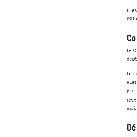
Elle
(SIE
Co
Le C
dépô
Le f
elle
plus
reve
mai.
Dé