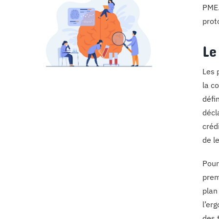
PME.
prot
Le
Les 
la c
défi
décl
créd
de le
Pour
prem
plan
l’er
des 