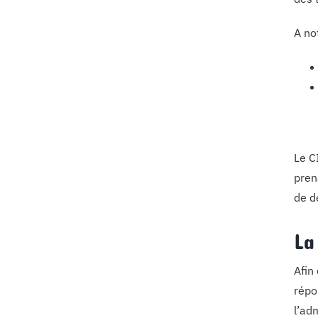
A no
Le C
pren
de d
La
Afin
répo
l’ad