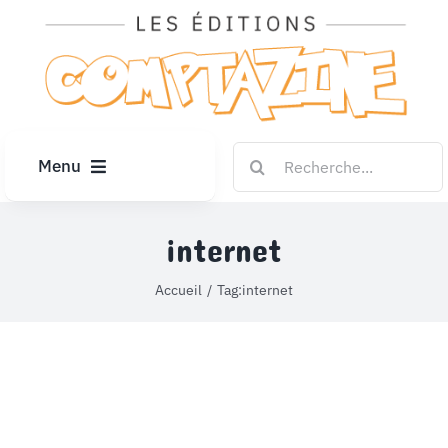
Passer
au
contenu
Rechercher:
Menu
ACCUEIL
internet
ARTICLES
Accueil
Tag:
internet
DIPLÔMES
LE KIOSQUE