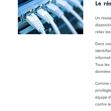
Le ré
Un résea
dispositi
relier l
Dans une
identifi
informat
Tous les
données 
Comme vo
privilég
équipé d
contre l