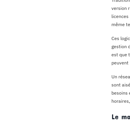
Traditio
version 
licences 
même te
Ces logi
gestion d
est que 
peuvent 
Un réseau
sont ais
besoins e
horaires
Le ma