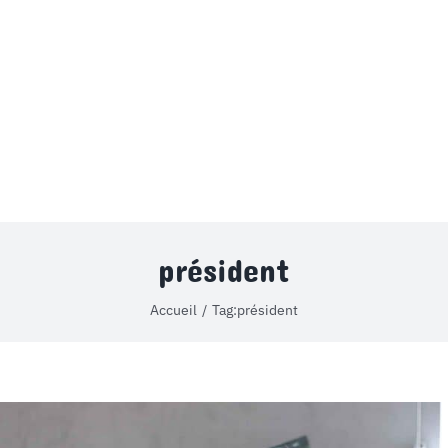
MON COMPTE
PANIER
STUDORIA
président
Accueil
Tag:
président