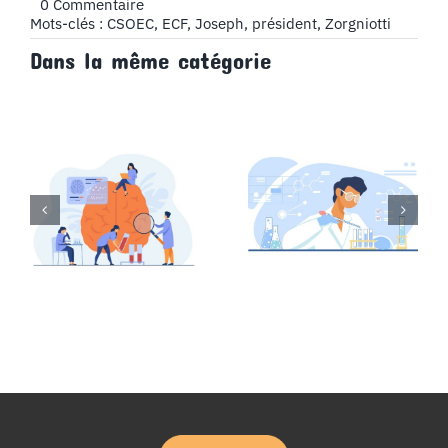
on
0 Commentaire
Changement
Mots-clés :
CSOEC
,
ECF
,
Joseph
,
président
,
Zorgniotti
de
Dans la même catégorie
présidence
au
CSOEC