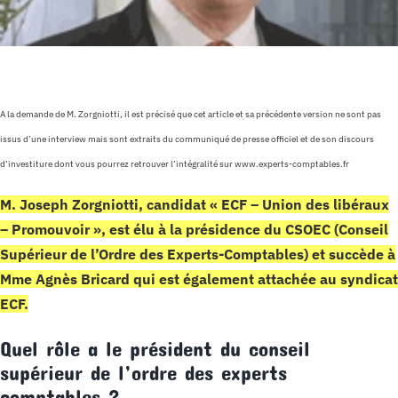
A la demande de M. Zorgniotti, il est précisé que cet article et sa précédente version ne sont pas
issus d’une interview mais sont extraits du communiqué de presse officiel et de son discours
d’investiture dont vous pourrez retrouver l’intégralité sur www.experts-comptables.fr
M. Joseph Zorgniotti, candidat « ECF – Union des libéraux
– Promouvoir », est élu à la présidence du CSOEC (Conseil
Supérieur de l’Ordre des Experts-Comptables) et succède à
Mme Agnès Bricard qui est également attachée au syndicat
ECF.
Quel rôle a le président du conseil
supérieur de l’ordre des experts
comptables ?