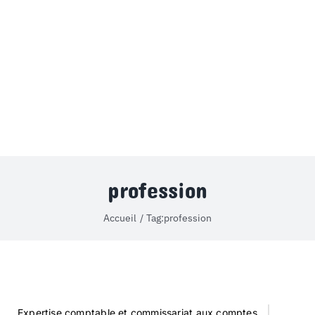
MON COMPTE
PANIER
STUDORIA
profession
Accueil
Tag:
profession
Expertise comptable et commissariat aux comptes