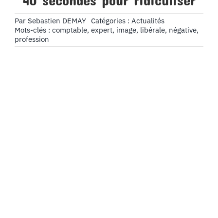
40 secondes pour ridiculiser
Par
Sebastien DEMAY
Catégories :
Actualités
Mots-clés :
comptable
,
expert
,
image
,
libérale
,
négative
,
profession