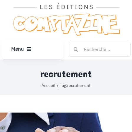
Passer
au
contenu
Rechercher:
Menu
ACCUEIL
recrutement
ARTICLES
Accueil
Tag:
recrutement
DIPLÔMES
LE KIOSQUE