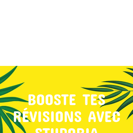
MON COMPTE
PANIER
STUDORIA
BOOSTE TES
RÉVISIONS AVEC
STUDORIA