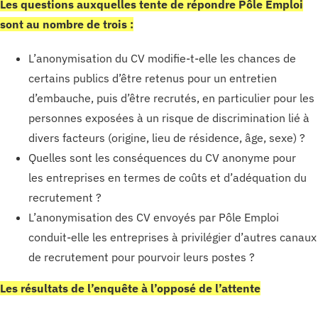
Les questions auxquelles tente de répondre Pôle Emploi
sont au nombre de trois :
L’anonymisation du CV modifie-t-elle les chances de
certains publics d’être retenus pour un entretien
d’embauche, puis d’être recrutés, en particulier pour les
personnes exposées à un risque de discrimination lié à
divers facteurs (origine, lieu de résidence, âge, sexe) ?
Quelles sont les conséquences du CV anonyme pour
les entreprises en termes de coûts et d’adéquation du
recrutement ?
L’anonymisation des CV envoyés par Pôle Emploi
conduit-elle les entreprises à privilégier d’autres canaux
de recrutement pour pourvoir leurs postes ?
Les résultats de l’enquête à l’opposé de l’attente