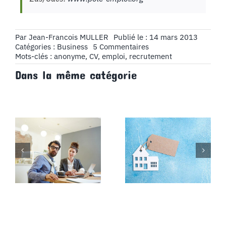
Par
Jean-Francois MULLER
Publié le : 14 mars 2013
on
Catégories :
Business
5 Commentaires
Le
Mots-clés :
anonyme
,
CV
,
emploi
,
recrutement
CV
Dans la même catégorie
anonyme,
miracle
ou
gangrène
?