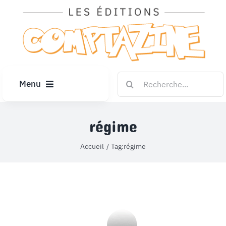
Passer
au
contenu
Rechercher:
Menu
ACCUEIL
régime
ARTICLES
Accueil
Tag:
régime
DIPLÔMES
LE KIOSQUE