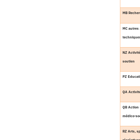
MB Recher
MC autres 
technique
NZ Activit
soutien
PZ Educat
QA Activit
QB Action 
médico-soc
RZ Arts, sp