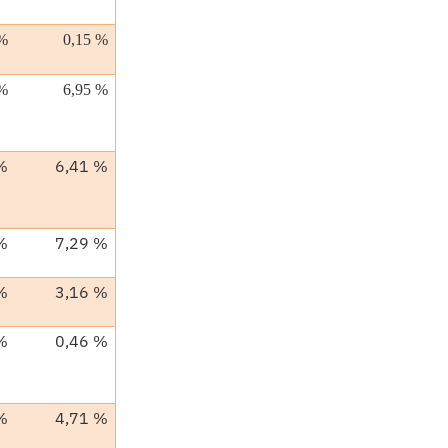
 %
0,15 %
 %
6,95 %
%
6,41 %
%
7,29 %
%
3,16 %
%
0,46 %
%
4,71 %