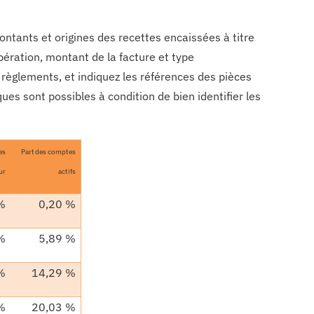
montants et origines des recettes encaissées à titre
opération, montant de la facture et type
règlements, et indiquez les références des pièces
ques sont possibles à condition de bien identifier les
es
Part des comptes
ur
actifs
%
0,20 %
%
5,89 %
%
14,29 %
%
20,03 %