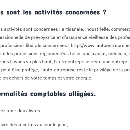
es sont les activités concernées ?
es activités sont concernées : artisanale, industrielle, commer
essionnelle de prévoyance et d’assurance vieillesse des profess
s professions libérale concernées :
http://www.lautoentreprene
out les professions règlementées telles que avocat, médecin, 
us l’avons vu plus haut, l’auto-entreprise reste une entrepris
u peut être protégé, l’auto-entreprise reste le privilège de la 
 en dehors de votre temps et votre énergie.
ormalités comptables allégées.
z tenir deux livres :
livre des recettes au jour le jour ;