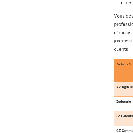
un 
Vous deve
professio
d’encais
justifica
clients.
Secteurs E
AZ Agricul
Industrie
FZ Constru
GZ Commer