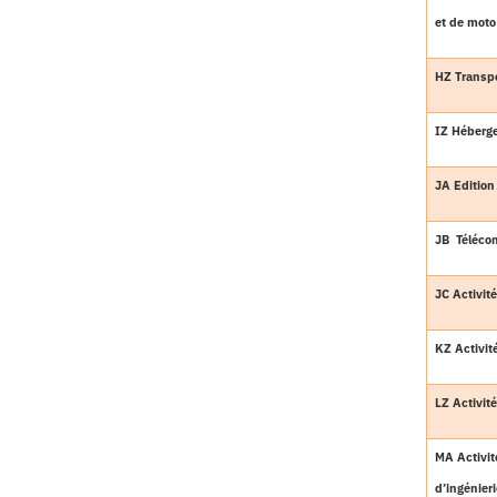
et de moto
HZ Transpo
IZ Héberge
JA Edition
JB
Téléco
JC Activit
KZ Activit
LZ Activit
MA Activit
d’ingénier