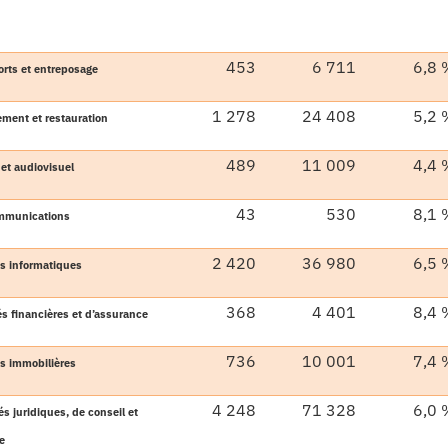
453
6 711
6,8 
rts et entreposage
1 278
24 408
5,2 
ment et restauration
489
11 009
4,4 
 et audiovisuel
43
530
8,1 
mmunications
2 420
36 980
6,5 
és informatiques
368
4 401
8,4 
és financières et d’assurance
736
10 001
7,4 
és immobilières
4 248
71 328
6,0 
és juridiques, de conseil et
ie