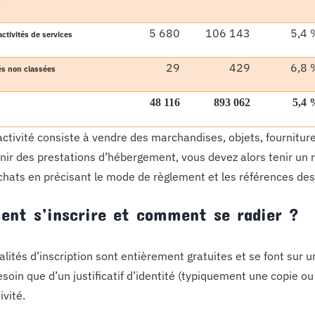
s
5 680
106 143
5,4 
activités de services
29
429
6,8 
és non classées
48 116
893 062
5,4 
 activité consiste à vendre des marchandises, objets, fournit
rnir des prestations d’hébergement, vous devez alors tenir un r
hats en précisant le mode de règlement et les références des pi
nt s’inscrire et comment se radier ?
alités d’inscription sont entièrement gratuites et se font sur 
soin que d’un justificatif d’identité (typiquement une copie ou
ivité.