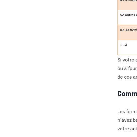
récréative
SZ autres 
UZ Activit
Total
Si votre
ou à fou
de ces ac
Comme
Les form
n’avez be
votre act