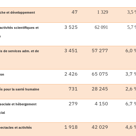
47
1 329
3,5
che et développement
3 525
62 091
5,7
activités scientifiques et
s
3 451
57 277
6,0 
és de services adm. et de
2 426
65 075
3,7 
ion
731
28 245
2,6 
és pour la santé humaine
279
4 150
6,7 
sociale et hébergement
ial
1 918
42 029
4,6 
ectacles et activités