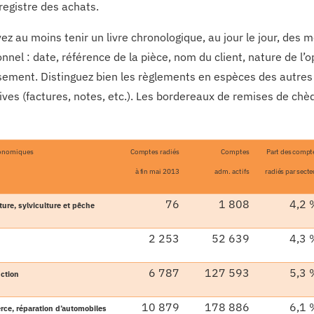
registre des achats.
z au moins tenir un livre chronologique, au jour le jour, des 
nnel : date, référence de la pièce, nom du client, nature de l’
sement. Distinguez bien les règlements en espèces des autres 
tives (factures, notes, etc.). Les bordereaux de remises de chè
conomiques
Comptes radiés
Comptes
Part des compt
à fin mai 2013
adm. actifs
radiés par secte
76
1 808
4,2 
ture, sylviculture et pêche
2 253
52 639
4,3 
6 787
127 593
5,3 
ction
10 879
178 886
6,1 
ce, réparation d’automobiles