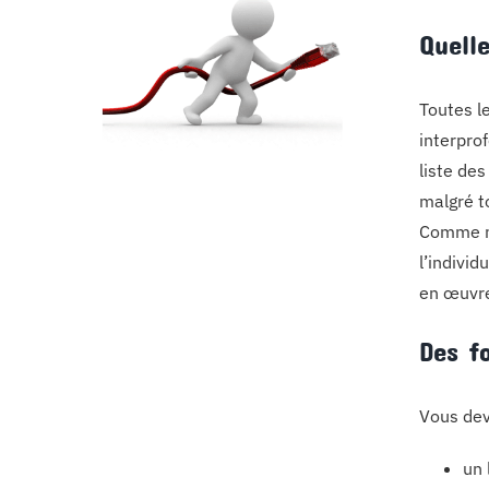
Quell
Toutes l
interprof
liste de
malgré t
Comme no
l’individ
en œuvre
Des f
Vous deve
un 