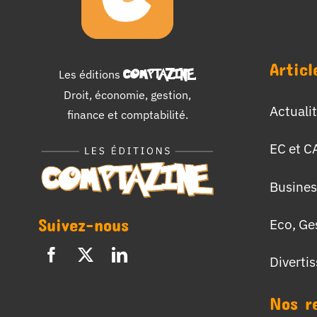
Articl
Les éditions
COMPTAZINE
.
Droit, économie, gestion,
Actuali
finance et comptabilité.
EC et C
Busines
Suivez-nous
Eco, Ge
Diverti
Nos r