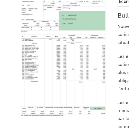
Econ
Bul
Nouve
cotis
situa
Les e
cotis
plus 
oblig
l’ent
Les e
mensu
par l
compl