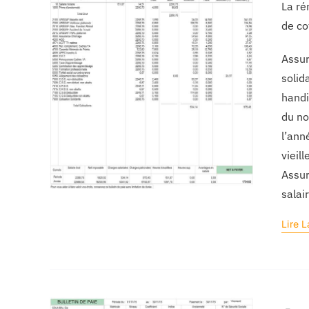
La ré
de co
Assur
solid
handi
du no
l’ann
vieil
Assur
salai
Lire L