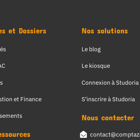
es et Dossiers
Nos solutions
tés
Le blog
AC
Le kiosque
s
Connexion à Studoria
stion et Finance
S’inscrire à Studoria
ssements
Nous contacter
essources
contact@comptazi