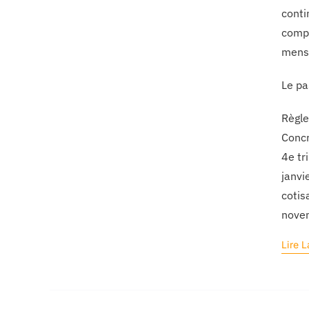
conti
compl
mensu
Le pa
Règle
Concr
4e tr
janvi
cotis
nove
Lire L