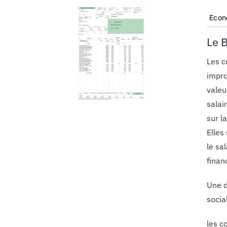
Econ
Le B
Les c
impro
valeu
salai
sur l
Elles
le sa
finan
Une d
socia
les c