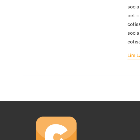
socia
net =
cotis
socia
cotis
Lire L