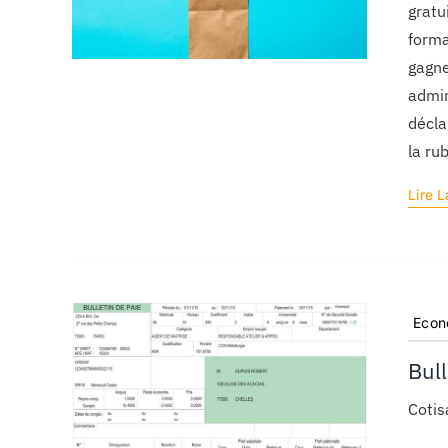
gratu
forma
gagne
admin
décla
la ru
Lire L
Econ
Bul
Coti