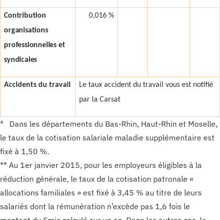
Contribution
0,016 %
organisations
professionnelles et
syndicales
Accidents du travail
Le taux accident du travail vous est notifié
par la Carsat
* Dans les départements du Bas-Rhin, Haut-Rhin et Moselle,
le taux de la cotisation salariale maladie supplémentaire est
fixé à 1,50 %.
** Au 1er janvier 2015, pour les employeurs éligibles à la
réduction générale, le taux de la cotisation patronale «
allocations familiales » est fixé à 3,45 % au titre de leurs
salariés dont la rémunération n’excède pas 1,6 fois le
montant du Smic calculé sur un an. Dans les autres cas, le