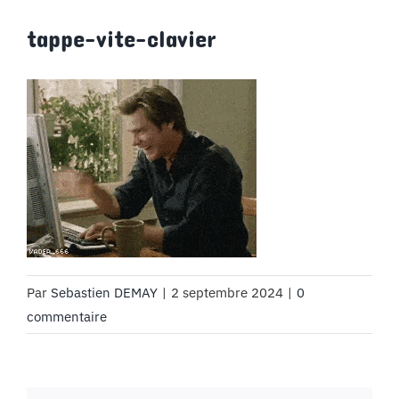
MON COMPTE
tappe-vite-clavier
PANIER
STUDORIA
Par
Sebastien DEMAY
|
2 septembre 2024
|
0
commentaire