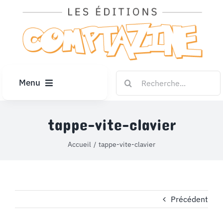
Passer
au
contenu
Rechercher:
Menu
ACCUEIL
tappe-vite-clavier
ARTICLES
Accueil
tappe-vite-clavier
DIPLÔMES
Précédent
LE KIOSQUE