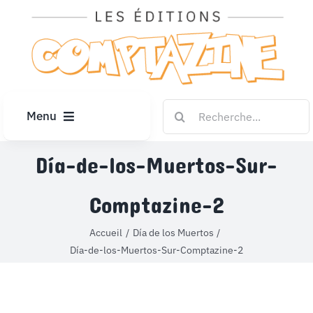
Passer
au
contenu
Rechercher:
Menu
ACCUEIL
Día-de-los-Muertos-Sur-
Comptazine-2
ARTICLES
Accueil
Día de los Muertos
DIPLÔMES
Día-de-los-Muertos-Sur-Comptazine-2
LE KIOSQUE