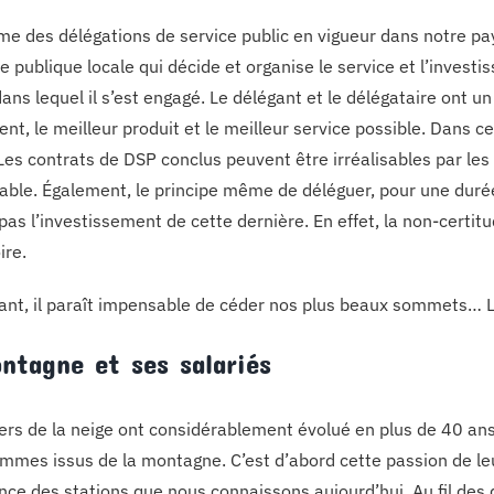
me des délégations de service public en vigueur dans notre pays
 publique locale qui décide et organise le service et l’investi
ans lequel il s’est engagé. Le délégant et le délégataire ont un
nt, le meilleur produit et le meilleur service possible. Dans c
Les contrats de DSP conclus peuvent être irréalisables par les
able. Également, le principe même de déléguer, pour une durée 
pas l’investissement de cette dernière. En effet, la non-certitu
ire.
ant, il paraît impensable de céder nos plus beaux sommets… L
ntagne et ses salariés
ers de la neige ont considérablement évolué en plus de 40 ans
emmes issus de la montagne. C’est d’abord cette passion de leu
nce des stations que nous connaissons aujourd’hui. Au fil des d