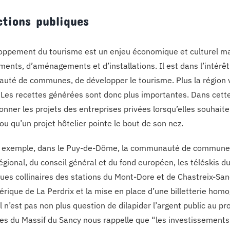
ctions publiques
oppement du tourisme est un enjeu économique et culturel maje
ments, d’aménagements et d’installations. Il est dans l’intérê
té de communes, de développer le tourisme. Plus la région vi
. Les recettes générées sont donc plus importantes. Dans cette 
onner les projets des entreprises privées lorsqu’elles souha
ou qu’un projet hôtelier pointe le bout de son nez.
r exemple, dans le Puy-de-Dôme, la communauté de communes 
régional, du conseil général et du fond européen, les téléskis 
nues collinaires des stations du Mont-Dore et de Chastreix-Sanc
érique de La Perdrix et la mise en place d’une billetterie homo
 n’est pas non plus question de dilapider l’argent public au pr
 du Massif du Sancy nous rappelle que “les investissement