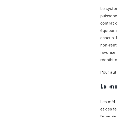
Le systè
puissance
contrat d
équipeme
chacun. 
non-rent
favorise 
rédhibito
Pour aut
La mo
Les méti
et des f
l’émerge