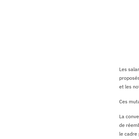
Les sala
proposés
et les no
Ces muta
La conven
de réemb
le cadre