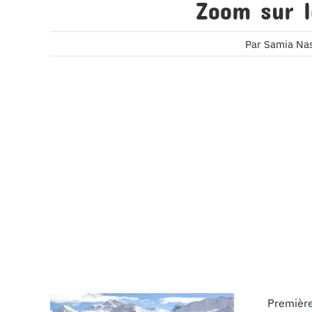
Zoom sur l
Par
Samia Na
Première 