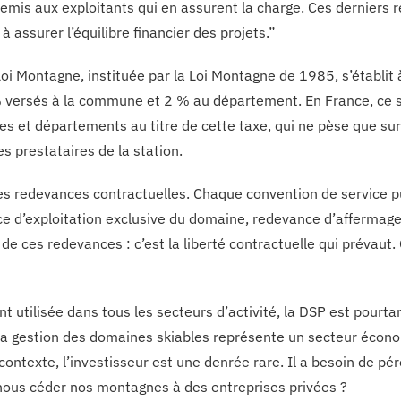
remis aux exploitants qui en assurent la charge. Ces dernier
à assurer l’équilibre financier des projets.”
Loi Montagne, instituée par la Loi Montagne de 1985, s’établit
 versés à la commune et 2 % au département. En France, ce so
 et départements au titre de cette taxe, qui ne pèse que sur 
s prestataires de la station.
es redevances contractuelles. Chaque convention de service pu
e d’exploitation exclusive du domaine, redevance d’affermage, 
de ces redevances : c’est la liberté contractuelle qui prévaut
 utilisée dans tous les secteurs d’activité, la DSP est pourtan
 La gestion des domaines skiables représente un secteur économ
contexte, l’investisseur est une denrée rare. Il a besoin de pé
ous céder nos montagnes à des entreprises privées ?