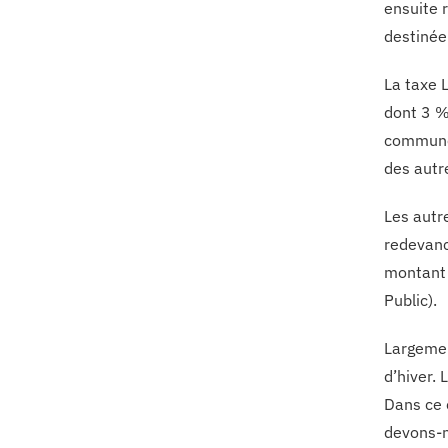
ensuite 
destinée 
La taxe 
dont 3 %
communes
des autre
Les autr
redevanc
montant 
Public).
Largement
d’hiver.
Dans ce 
devons-n