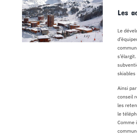
Les a
Le dével
d’équipe
communau
s’élargit
subventi
skiables 
Ainsi pa
conseil 
les rete
le téléph
Comme il
communes