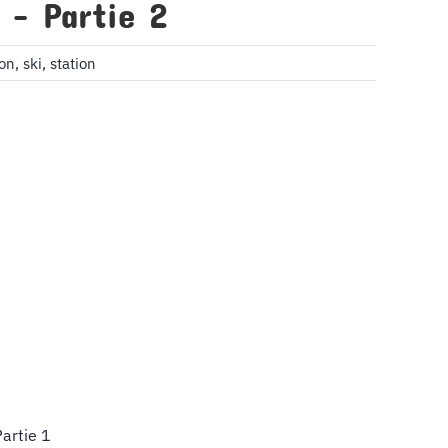
 – Partie 2
ion
,
ski
,
station
Partie 1