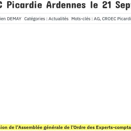
 Picardie Ardennes le 21 Se
tien DEMAY
Catégories :
Actualités
Mots-clés :
AG
,
CROEC Picard
sion de l’Assemblée générale de l’Ordre des Experts-compt