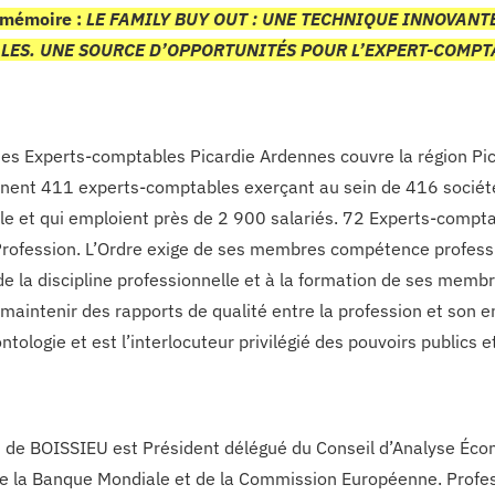
 mémoire :
LE FAMILY BUY OUT : UNE TECHNIQUE INNOVANT
LES. UNE SOURCE D’OPPORTUNITÉS POUR L’EXPERT-COMPT
des Experts-comptables Picardie Ardennes couvre la région Pic
ent 411 experts-comptables exerçant au sein de 416 société
e et qui emploient près de 2 900 salariés. 72 Experts-compta
Profession. L’Ordre exige de ses membres compétence professio
de la discipline professionnelle et à la formation de ses membr
 maintenir des rapports de qualité entre la profession et son e
ntologie et est l’interlocuteur privilégié des pouvoirs publics 
n de BOISSIEU est Président délégué du Conseil d’Analyse Éc
e la Banque Mondiale et de la Commission Européenne. Professe