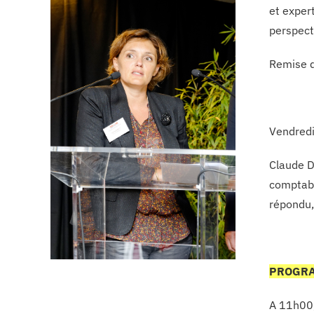
et exper
perspec
Remise d
Vendredi
Claude D
comptabl
répondu,
PROGRA
A 11h00,