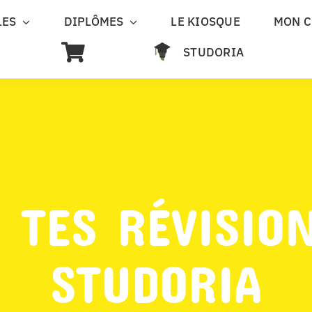
LES
DIPLÔMES
LE KIOSQUE
MON 
STUDORIA
 TES RÉVISIO
STUDORIA