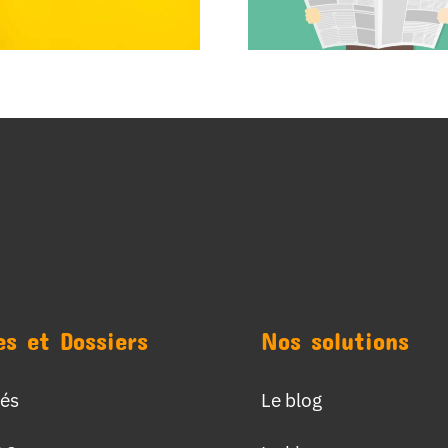
es et Dossiers
Nos solutions
tés
Le blog