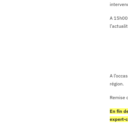
interven
A 15h00,
l’actuali
A l’occa
région.
Remise d
En fin d
expert-