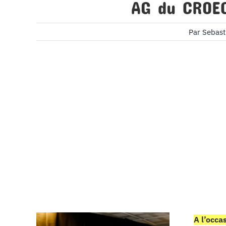
AG du CROEC
Par
Sebas
A l’occa