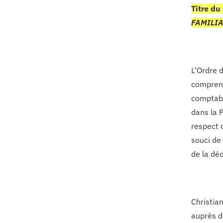
Titre du
FAMILIA
L’Ordre 
comprenn
comptabl
dans la 
respect 
souci de
de la déo
Christia
auprès d