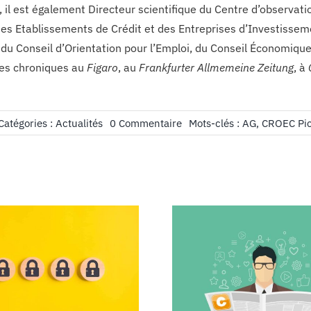
, il est également Directeur scientifique du Centre d’observa
es Etablissements de Crédit et des Entreprises d’Investisseme
u Conseil d’Orientation pour l’Emploi, du Conseil Économique d
des chroniques au
Figaro
, au
Frankfurter Allmemeine Zeitung
, à
on
Catégories :
Actualités
0 Commentaire
Mots-clés :
AG
,
CROEC Pic
AG
du
CROEC
Picardie
Ardennes
le
21
Septembre
2012