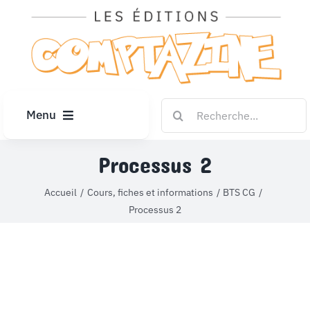
Passer
au
contenu
Rechercher:
Menu
ACCUEIL
Processus 2
Accueil
Cours, fiches et informations
BTS CG
ARTICLES
Processus 2
DIPLÔMES
LE KIOSQUE