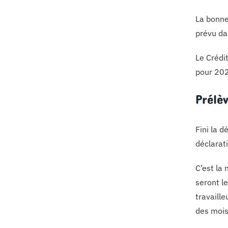
La bonne
prévu da
Le Crédi
pour 202
Prélè
Fini la 
déclarat
C’est la
seront le
travaill
des mois