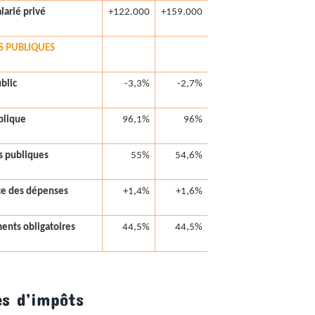
larié privé
+122.000
+159.000
S PUBLIQUES
ublic
-3,3%
-2,7%
blique
96,1%
96%
 publiques
55%
54,6%
ce des dépenses
+1,4%
+1,6%
ents obligatoires
44,5%
44,5%
es d’impôts