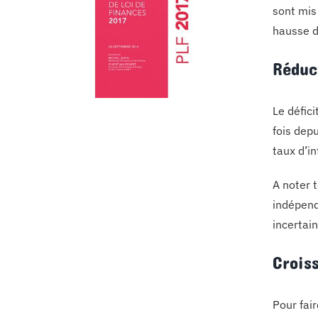
sont mis
hausse d
Réduc
Le défic
fois depu
taux d’in
A noter 
indépend
incertain
Crois
Pour fair