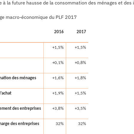
e à la future hausse de la consommation des ménages et des i
age macro-économique du PLF 2017
2016
2017
+1,5%
+1,5%
+0,1%
+0,8%
ation des ménages
+1,6%
+1,8%
d’achat
+1,9%
+1,5%
sement des entreprises
+3,8%
+3,5%
marge des entreprises
32%
32%