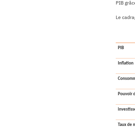
PIB grâc
Le cadr
PIB
Inflation
Consomm
Pouvoir 
investis
Taux de 