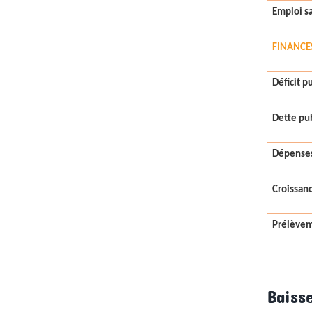
Emploi sa
FINANCE
Déficit p
Dette pu
Dépenses
Croissan
Prélèvem
Baiss