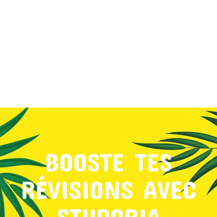
MON COMPTE
PANIER
STUDORIA
BOOSTE TES
RÉVISIONS AVEC
STUDORIA