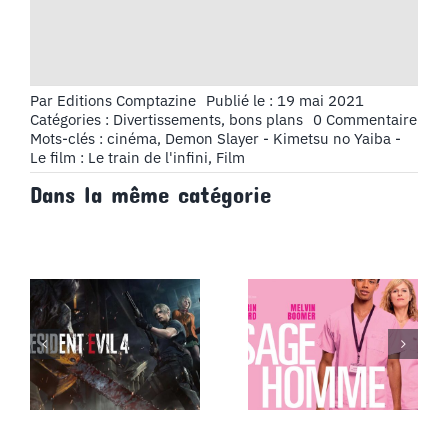
Par
Editions Comptazine
Publié le : 19 mai 2021
on
Catégories :
Divertissements, bons plans
0 Commentaire
Cin
Mots-clés :
cinéma
,
Demon Slayer - Kimetsu no Yaiba -
:
Le film : Le train de l'infini
,
Film
Dem
Dans la même catégorie
Slay
–
Kime
no
Yaib
–
Le
film
:
Le
train
de
l’inf