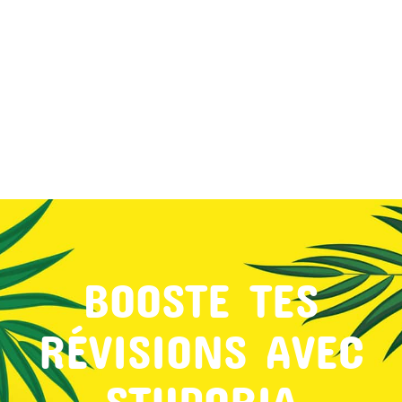
MON COMPTE
PANIER
STUDORIA
BOOSTE TES
RÉVISIONS AVEC
STUDORIA