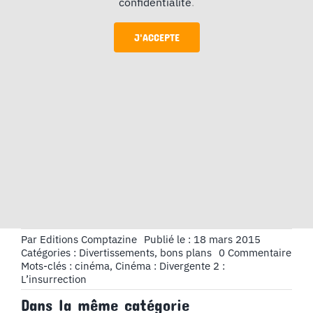
confidentialité
.
J'ACCEPTE
Par
Editions Comptazine
Publié le : 18 mars 2015
on
Catégories :
Divertissements, bons plans
0 Commentaire
Cin
Mots-clés :
cinéma
,
Cinéma : Divergente 2 :
:
L’insurrection
Dive
Dans la même catégorie
2