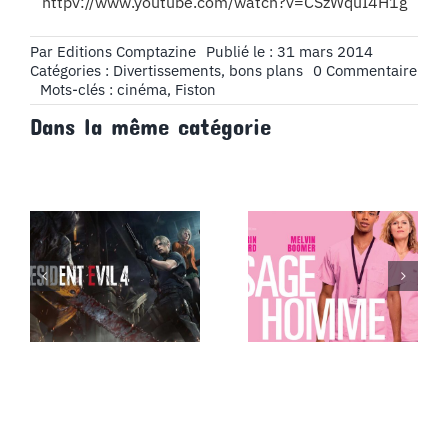
httpv://www.youtube.com/watch?v=CSzWquI4H1g
Par
Editions Comptazine
Publié le : 31 mars 2014
on
Catégories :
Divertissements, bons plans
0 Commentaire
Cin
Mots-clés :
cinéma
,
Fiston
:
Dans la même catégorie
Fist