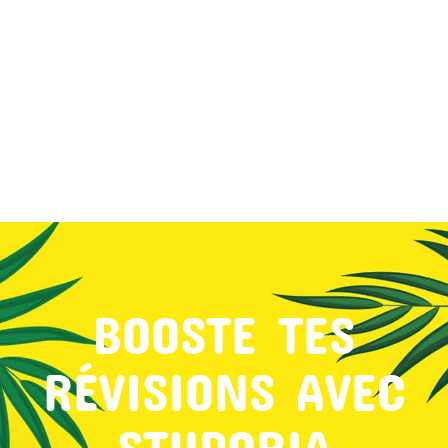
MON COMPTE
PANIER
STUDORIA
BOOSTE TES
RÉVISIONS AVEC
STUDORIA