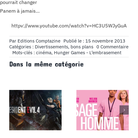
pourrait changer
Panem à jamais…
httpv://www.youtube.com/watch?v=HC3U5WJyGuA
Par
Editions Comptazine
Publié le : 15 novembre 2013
on
Catégories :
Divertissements, bons plans
0 Commentaire
Cin
Mots-clés :
cinéma
,
Hunger Games - L’embrasement
:
Dans la même catégorie
Hun
Gam
–
L’em