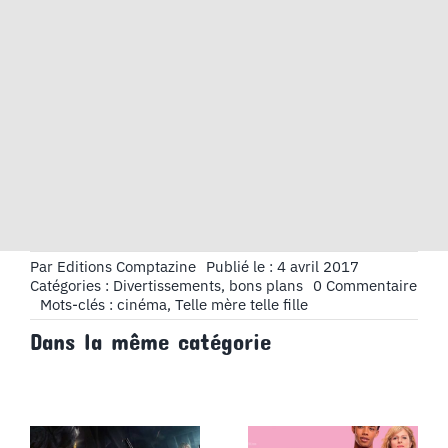
Par
Editions Comptazine
Publié le : 4 avril 2017
on
Catégories :
Divertissements, bons plans
0 Commentaire
Cin
Mots-clés :
cinéma
,
Telle mère telle fille
:
Dans la même catégorie
Telle
mère
telle
fille