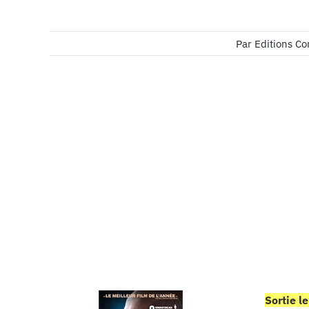
Par
Editions C
Sortie l