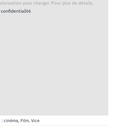
torisation pour charger. Pour plus de détails,
 confidentialité
.
 :
cinéma
,
Film
,
Vice