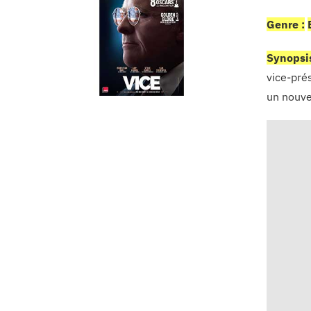
Genre :
Synopsi
vice-pré
un nouve