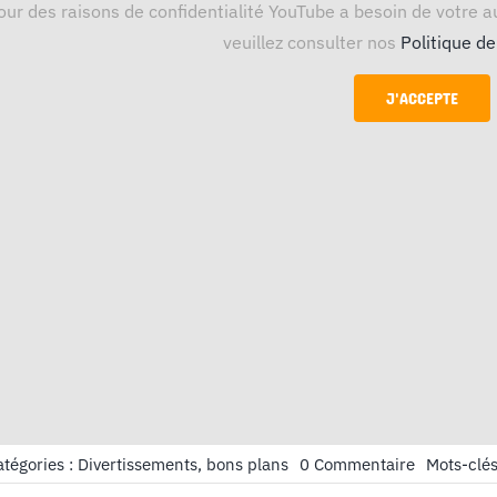
our des raisons de confidentialité YouTube a besoin de votre au
veuillez consulter nos
Politique de
J'ACCEPTE
on
atégories :
Divertissements, bons plans
0 Commentaire
Mots-clés
Cinéma