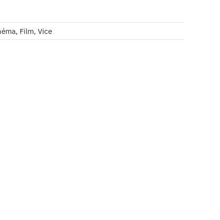
néma
,
Film
,
Vice