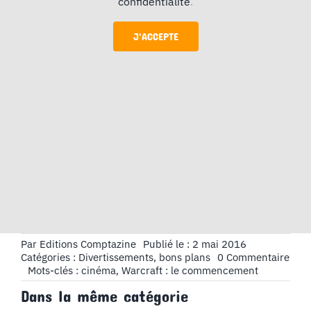
confidentialité
.
J'ACCEPTE
Par
Editions Comptazine
Publié le : 2 mai 2016
on
Catégories :
Divertissements, bons plans
0 Commentaire
Cin
Mots-clés :
cinéma
,
Warcraft : le commencement
:
Dans la même catégorie
Warc
: