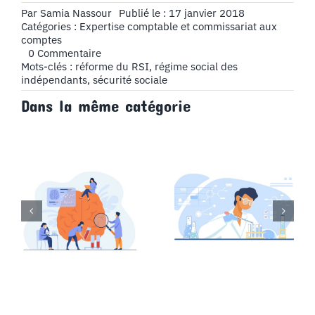
Par
Samia Nassour
Publié le : 17 janvier 2018
Catégories :
Expertise comptable et commissariat aux
comptes
on
0 Commentaire
Comment
Mots-clés :
réforme du RSI
,
régime social des
remplacer
indépendants
,
sécurité sociale
le
Dans la même catégorie
RSI
?