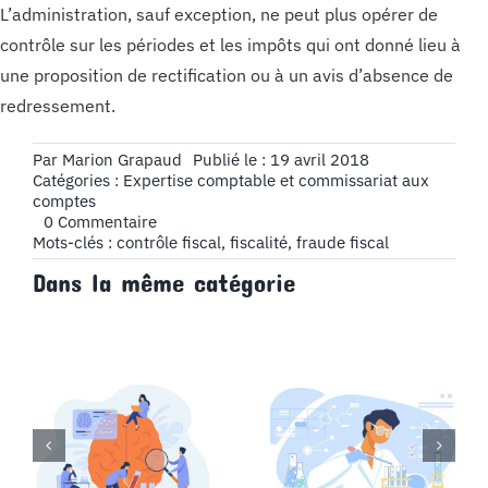
L’administration, sauf exception, ne peut plus opérer de
contrôle sur les périodes et les impôts qui ont donné lieu à
une proposition de rectification ou à un avis d’absence de
redressement.
Par
Marion Grapaud
Publié le : 19 avril 2018
Catégories :
Expertise comptable et commissariat aux
comptes
on
0 Commentaire
Comment
Mots-clés :
contrôle fiscal
,
fiscalité
,
fraude fiscal
se
Dans la même catégorie
déroule
un
contrôle
fiscal ?