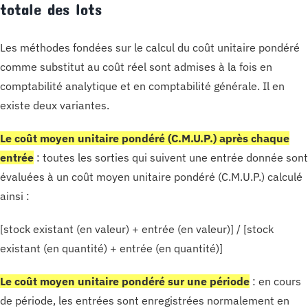
totale des lots
Les méthodes fondées sur le calcul du coût unitaire pondéré
comme substitut au coût réel sont admises à la fois en
comptabilité analytique et en comptabilité générale. Il en
existe deux variantes.
Le coût moyen unitaire pondéré (C.M.U.P.) après chaque
entrée
: toutes les sorties qui suivent une entrée donnée sont
évaluées à un coût moyen unitaire pondéré (C.M.U.P.) calculé
ainsi :
[stock existant (en valeur) + entrée (en valeur)] / [stock
existant (en quantité) + entrée (en quantité)]
Le coût moyen unitaire pondéré sur une période
: en cours
de période, les entrées sont enregistrées normalement en