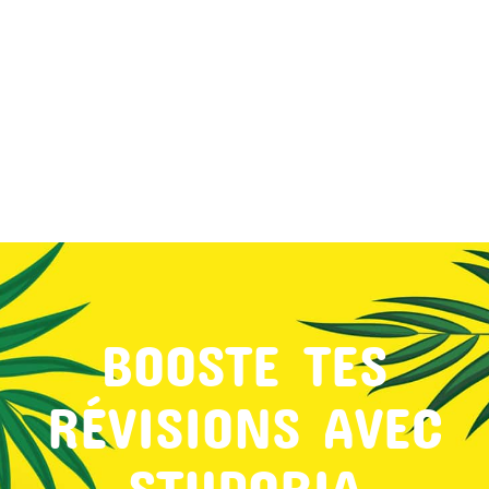
MON COMPTE
PANIER
STUDORIA
BOOSTE TES
RÉVISIONS AVEC
STUDORIA