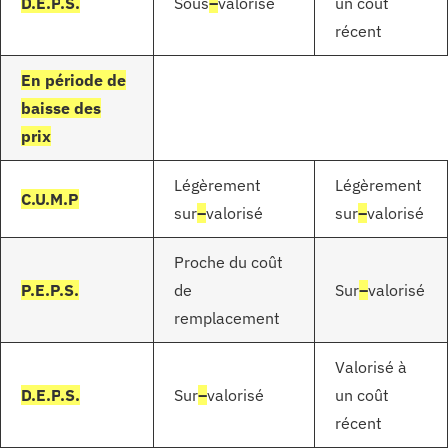
D
.
E.
P
.
S
.
Sous
–
valorisé
un coût
récent
En période de
baisse des
prix
Légèrement
Légèrement
C.U.M.P
sur
–
valorisé
sur
–
valorisé
Proche du coût
P.E.P.S.
de
Sur
–
valorisé
remplacement
Valorisé à
D
.
E.
P
.
S
.
Sur
–
valorisé
un coût
récent