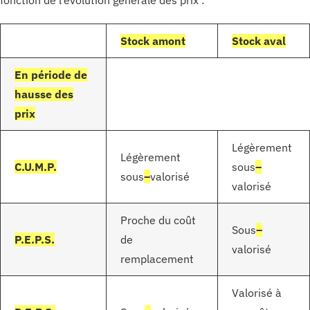
S
tock
amon
t
Stock aval
En période de
hausse des
prix
Légèrement
Légèrement
C.U.M.P.
sous
–
sous
–
valorisé
valorisé
Proche du coût
Sous
–
P.E.P.S.
de
valorisé
remplacement
Valorisé à