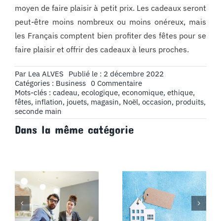
moyen de faire plaisir à petit prix. Les cadeaux seront
peut-être moins nombreux ou moins onéreux, mais
les Français comptent bien profiter des fêtes pour se
faire plaisir et offrir des cadeaux à leurs proches.
Par
Lea ALVES
Publié le : 2 décembre 2022
on
Catégories :
Business
0 Commentaire
Contre
Mots-clés :
cadeau
,
ecologique
,
economique
,
ethique
,
l’inflation,
fêtes
,
inflation
,
jouets
,
magasin
,
Noël
,
occasion
,
produits
,
les
seconde main
cadeaux
Dans la même catégorie
de
seconde
main