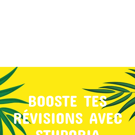
MON COMPTE
PANIER
STUDORIA
BOOSTE TES
RÉVISIONS AVEC
STUDORIA