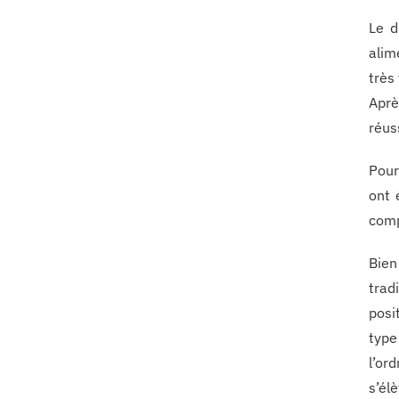
Le d
alim
très
Aprè
réus
Pour
ont 
comp
Bien
trad
posi
type
l’or
s’él