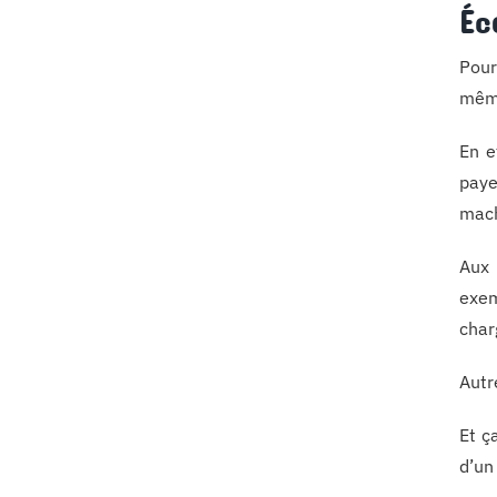
Éc
Pour
même
En e
paye
mach
Aux 
exem
char
Autr
Et ç
d’un