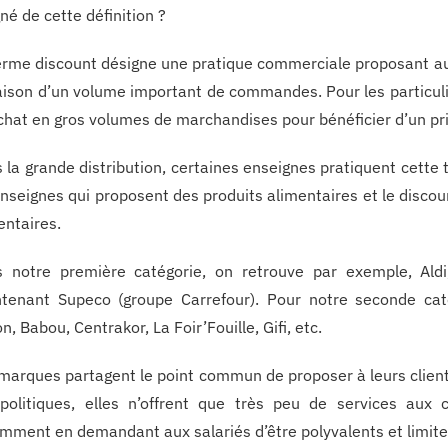
gné de cette définition ?
erme discount désigne une pratique commerciale proposant aux
aison d’un volume important de commandes. Pour les particuli
achat en gros volumes de marchandises pour bénéficier d’un prix
 la grande distribution, certaines enseignes pratiquent cette 
enseignes qui proposent des produits alimentaires et le disco
entaires.
 notre première catégorie, on retrouve par exemple, Aldi
tenant Supeco (groupe Carrefour). Pour notre seconde caté
n, Babou, Centrakor, La Foir’Fouille, Gifi, etc.
marques partagent le point commun de proposer à leurs clients
politiques, elles n’offrent que très peu de services aux c
mment en demandant aux salariés d’être polyvalents et limite