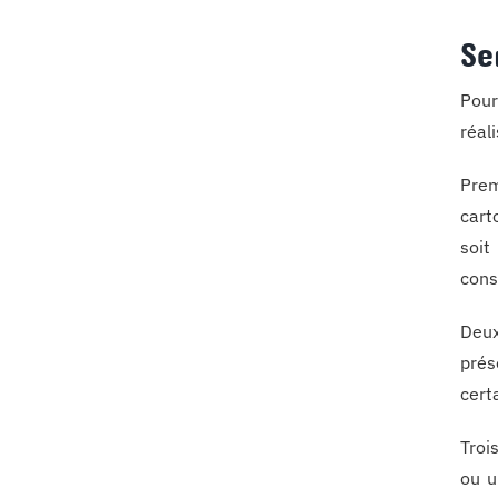
Se
Pour
réal
Prem
cart
soit
con
Deux
prés
cert
Troi
ou u