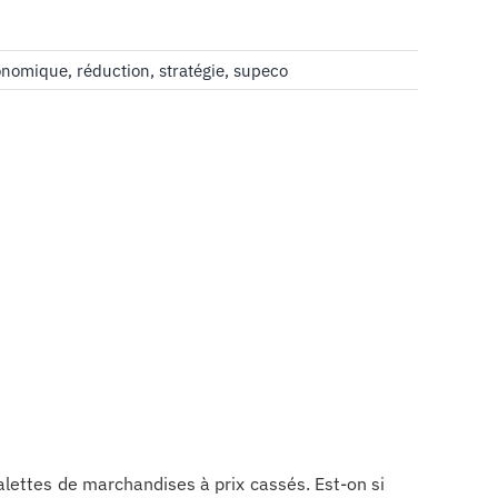
onomique
,
réduction
,
stratégie
,
supeco
alettes de marchandises à prix cassés. Est-on si