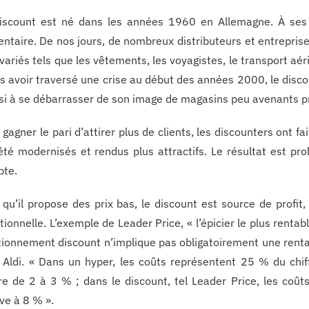
iscount est né dans les années 1960 en Allemagne. À ses d
entaire. De nos jours, de nombreux distributeurs et entrepris
 variés tels que les vêtements, les voyagistes, le transport aér
s avoir traversé une crise au début des années 2000, le disco
si à se débarrasser de son image de magasins peu avenants pro
 gagner le pari d’attirer plus de clients, les discounters ont fa
été modernisés et rendus plus attractifs. Le résultat est 
te.
 qu’il propose des prix bas, le discount est source de profit,
itionnelle. L’exemple de Leader Price, « l’épicier le plus renta
tionnement discount n’implique pas obligatoirement une rentab
 Aldi. « Dans un hyper, les coûts représentent 25 % du chiff
dre de 2 à 3 % ; dans le discount, tel Leader Price, les coût
ève à 8 % ».