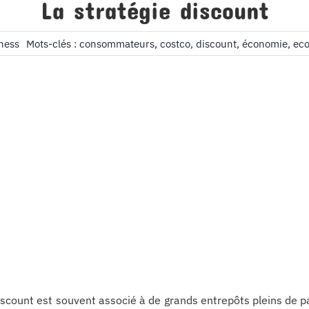
La stratégie discount
ness
Mots-clés :
consommateurs
,
costco
,
discount
,
économie
,
ec
iscount est souvent associé à de grands entrepôts pleins de p