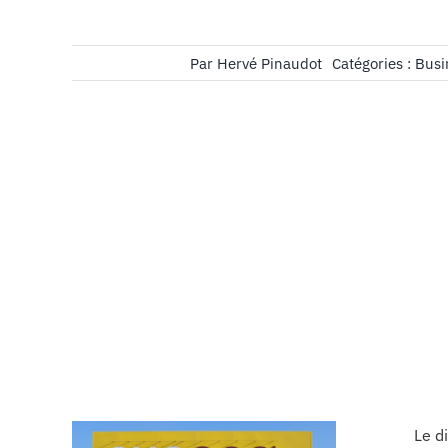
Par
Hervé Pinaudot
Catégories :
Busi
Le d