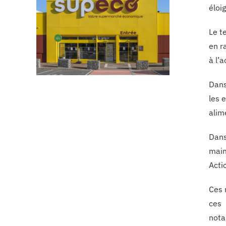
éloi
Le t
en r
à l’
Dans
les 
alim
Dans
main
Actio
Ces 
ces 
nota