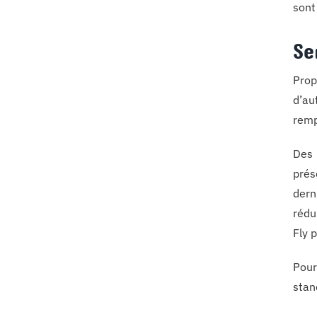
sont
Se
Prop
d’au
remp
Des 
prés
dern
rédu
Fly 
Pour
stan