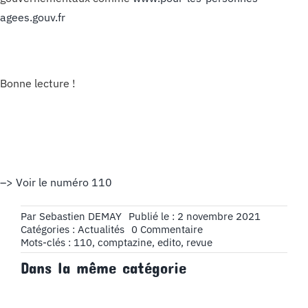
agees.gouv.fr
Bonne lecture !
–> Voir le numéro 110
Par
Sebastien DEMAY
Publié le : 2 novembre 2021
on
Catégories :
Actualités
0 Commentaire
Édito
Mots-clés :
110
,
comptazine
,
edito
,
revue
n°110
Dans la même catégorie