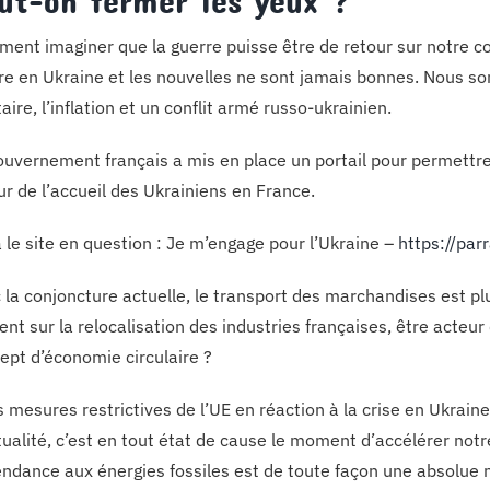
ut-on fermer les yeux ?
ent imaginer que la guerre puisse être de retour sur notre con
re en Ukraine et les nouvelles ne sont jamais bonnes. Nous s
aire, l’inflation et un conflit armé russo-ukrainien.
ouvernement français a mis en place un portail pour permettre
ur de l’accueil des Ukrainiens en France.
à le site en question : Je m’engage pour l’Ukraine –
https://parr
 la conjoncture actuelle, le transport des marchandises est plu
cent sur la relocalisation des industries françaises, être acteu
ept d’économie circulaire ?
es mesures restrictives de l’UE en réaction à la crise en Ukraine
tualité, c’est en tout état de cause le moment d’accélérer notr
ndance aux énergies fossiles est de toute façon une absolue n