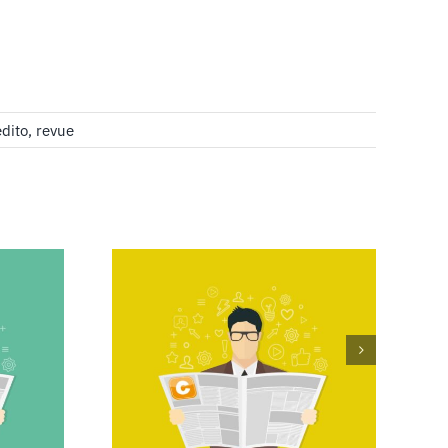
edito
,
revue