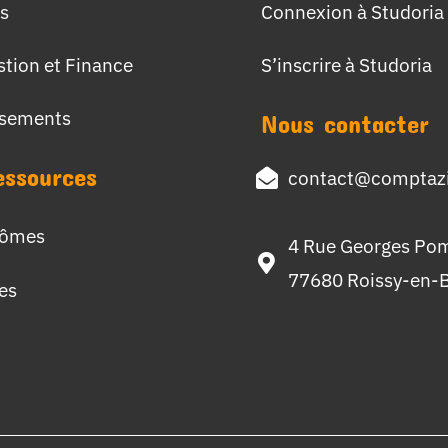
s
Connexion à Studoria
stion et Finance
S’inscrire à Studoria
ssements
Nous contacter
essources
contact@comptazi
lômes
4 Rue Georges Po
77680 Roissy-en-B
hes