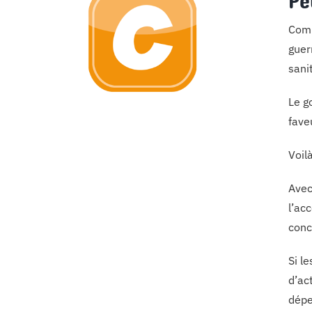
Pe
Comm
guer
sanit
Le g
fave
Voil
Avec
l’ac
conc
Si l
d’ac
dépe