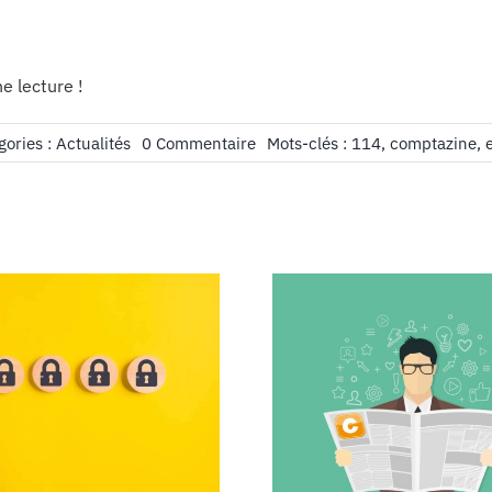
e lecture !
on
gories :
Actualités
0 Commentaire
Mots-clés :
114
,
comptazine
,
Édito
n°114