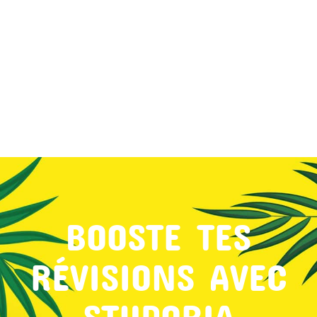
MON COMPTE
PANIER
STUDORIA
BOOSTE TES
RÉVISIONS AVEC
STUDORIA