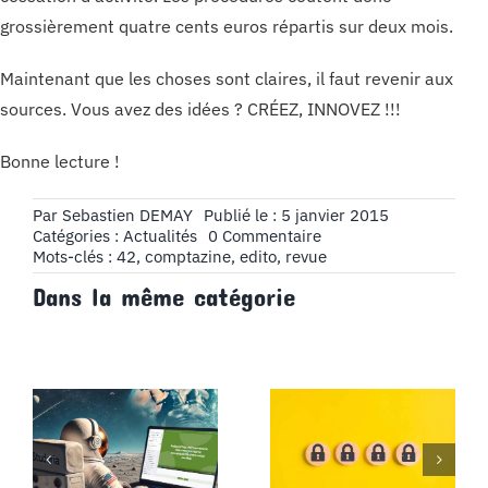
grossièrement quatre cents euros répartis sur deux mois.
Maintenant que les choses sont claires, il faut revenir aux
sources. Vous avez des idées ? CRÉEZ, INNOVEZ !!!
Bonne lecture !
Par
Sebastien DEMAY
Publié le : 5 janvier 2015
on
Catégories :
Actualités
0 Commentaire
Édito
Mots-clés :
42
,
comptazine
,
edito
,
revue
n°42
Dans la même catégorie