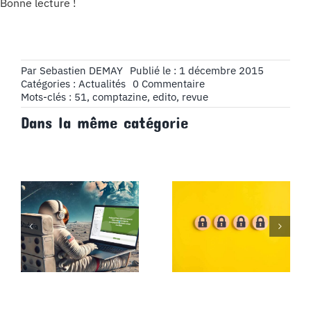
Bonne lecture !
Par
Sebastien DEMAY
Publié le : 1 décembre 2015
on
Catégories :
Actualités
0 Commentaire
Édito
Mots-clés :
51
,
comptazine
,
edito
,
revue
n°51
Dans la même catégorie