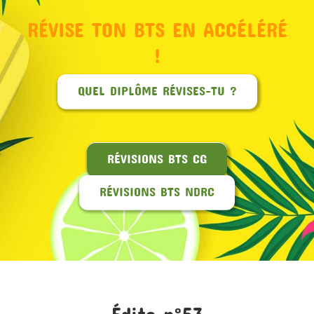
RÉVISE TON BTS EN ACCÉLÉRÉ
MON COMPTE
!
PANIER
QUEL DIPLÔME RÉVISES-TU ?
STUDORIA
RÉVISIONS BTS CG
RÉVISIONS BTS NDRC