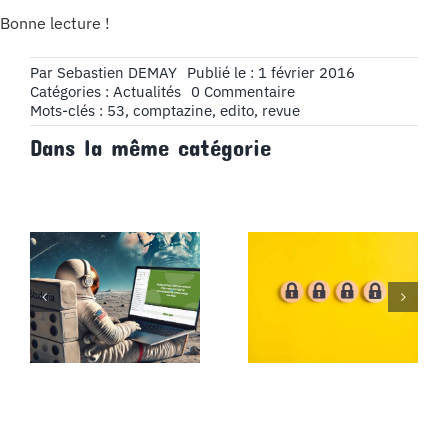
Bonne lecture !
Par
Sebastien DEMAY
Publié le : 1 février 2016
on
Catégories :
Actualités
0 Commentaire
Édito
Mots-clés :
53
,
comptazine
,
edito
,
revue
n°53
Dans la même catégorie