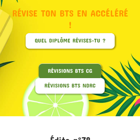
RÉVISE TON BTS EN ACCÉLÉRÉ
MON COMPTE
!
PANIER
QUEL DIPLÔME RÉVISES-TU ?
STUDORIA
RÉVISIONS BTS CG
RÉVISIONS BTS NDRC