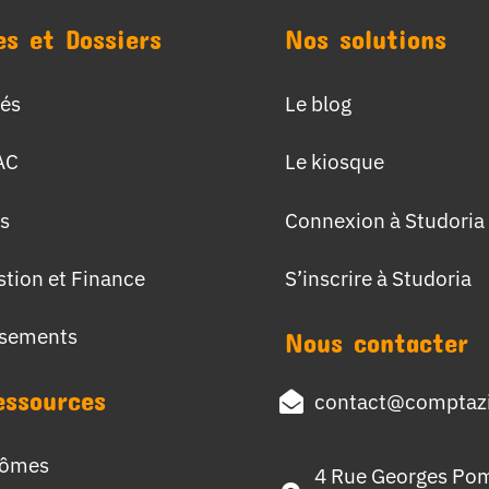
es et Dossiers
Nos solutions
tés
Le blog
AC
Le kiosque
s
Connexion à Studoria
stion et Finance
S’inscrire à Studoria
ssements
Nous contacter
essources
contact@comptazi
lômes
4 Rue Georges Po