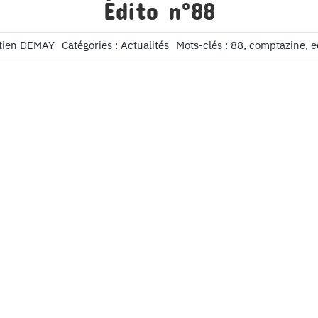
Édito n°88
tien DEMAY
Catégories :
Actualités
Mots-clés :
88
,
comptazine
,
e