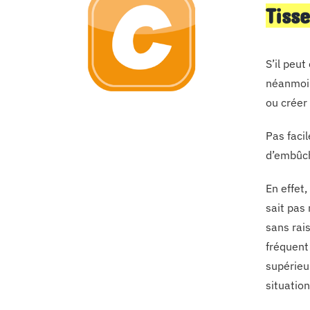
Tiss
S’il peut
néanmoin
ou créer
Pas facil
d’embûch
En effet,
sait pas 
sans rai
fréquent
supérieur
situatio