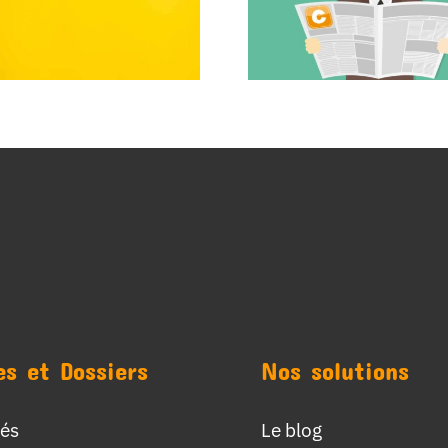
es et Dossiers
Nos solutions
tés
Le blog