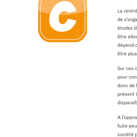
La rentré
de s’orga
études d
être allo
dépend d
être plus
Sur ces 
pour cont
donc de l
présent (
disparaît
A l’oppo
fuite peu
société p