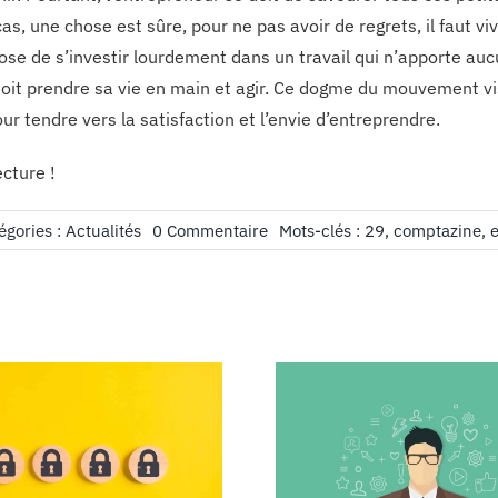
as, une chose est sûre, pour ne pas avoir de regrets, il faut viv
se de s’investir lourdement dans un travail qui n’apporte aucun
oit prendre sa vie en main et agir. Ce dogme du mouvement vise
ur tendre vers la satisfaction et l’envie d’entreprendre.
cture !
on
égories :
Actualités
0 Commentaire
Mots-clés :
29
,
comptazine
,
e
Edito
Revue
29