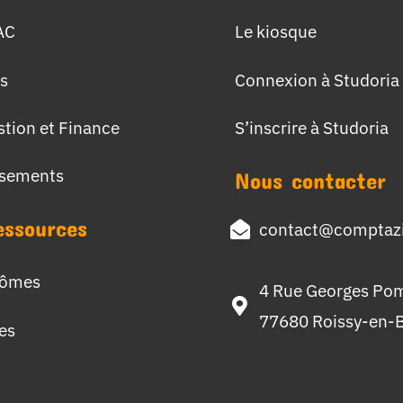
AC
Le kiosque
s
Connexion à Studoria
stion et Finance
S’inscrire à Studoria
ssements
Nous contacter
essources
contact@comptazi
lômes
4 Rue Georges Po
77680 Roissy-en-B
hes