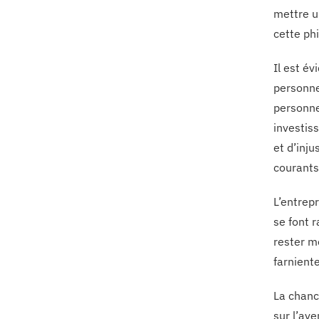
mettre u
cette ph
Il est év
personne
personne
investis
et d’inju
courants
L’entrep
se font r
rester me
farniente
La chance
sur l’av