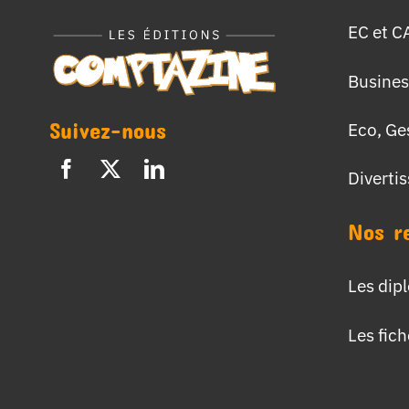
EC et C
Busines
Suivez-nous
Eco, Ge
Diverti
Nos r
Les dip
Les fic