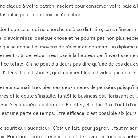
ne claque à votre patron insolent pour conserver votre paie à l
ilosophie pour maintenir un équilibre.
ident que celui qui ne cherche qu’à se distraire, sans s’investir
l d’avoir réussi quelque chose et ne pourra pas non plus espér
 qui se donne les moyens de réussir en obtenant un diplôme ou
sement ». Si ce retour n’est pas à la hauteur de l’investisseme
stice totale. On ne peut d’ailleurs pas dire qu’une de ces deux v
 d’idées, bien distincts, qui façonnent les individus que nous
reneur connaît très bien ces deux modes de pensées puisqu’il en
ares et le doute s’installe, tantôt le business est florissant et il
suré en matière de détente. En effet, elle doit être l’outil d’
 est une perte de temps. Être efficace, c’est possible six jours s
 sourit aux audacieux. C’est un fait, pour gagner, il faut miser.
enir. Pourtant, l’entrepreneur se doit de savourer tous ces pe