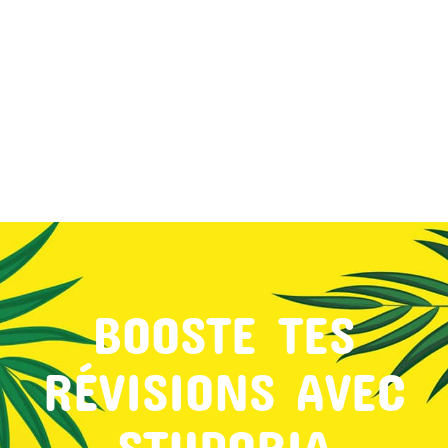
MON COMPTE
PANIER
STUDORIA
BOOSTE TES
RÉVISIONS AVEC
STUDORIA