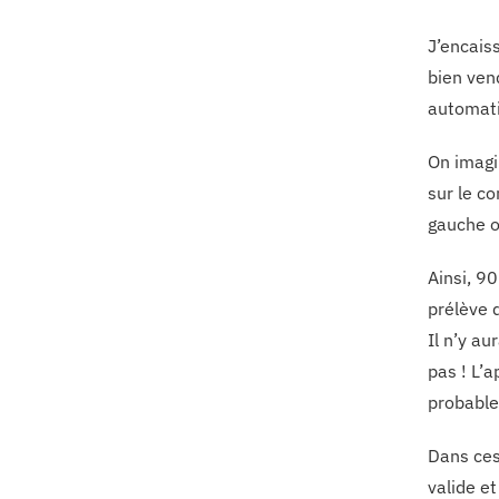
J’encaiss
bien ven
automat
On imagin
sur le co
gauche ou
Ainsi, 90
prélève 
Il n’y au
pas ! L’
probable
Dans ces
valide e