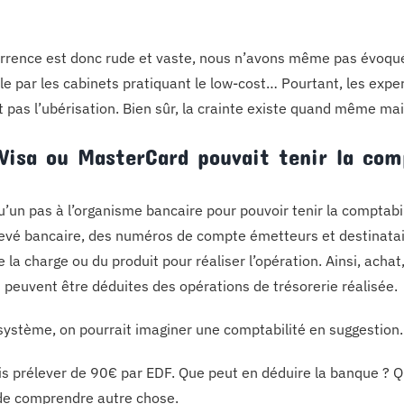
rrence est donc rude et vaste, nous n’avons même pas évoqué l
e par les cabinets pratiquant le low-cost… Pourtant, les expe
t pas l’ubérisation. Bien sûr, la crainte existe quand même mai
 Visa ou MasterCard pouvait tenir la com
 qu’un pas à l’organisme bancaire pour pouvoir tenir la comptab
levé bancaire, des numéros de compte émetteurs et destinataires
 la charge ou du produit pour réaliser l’opération. Ainsi, acha
s peuvent être déduites des opérations de trésorerie réalisée.
système, on pourrait imaginer une comptabilité en suggestion.
is prélever de 90€ par EDF. Que peut en déduire la banque ? Qu
e de comprendre autre chose.