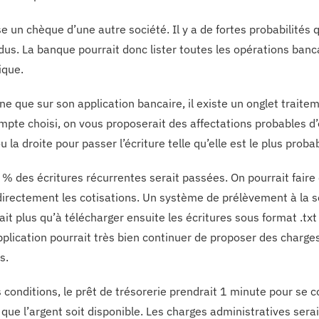
e un chèque d’une autre société. Il y a de fortes probabilités 
dus. La banque pourrait donc lister toutes les opérations banc
ique.
e que sur son application bancaire, il existe un onglet traitem
mpte choisi, on vous proposerait des affectations probables d’o
 la droite pour passer l’écriture telle qu’elle est le plus proba
 % des écritures récurrentes serait passées. On pourrait faire 
directement les cotisations. Un système de prélèvement à la s
rait plus qu’à télécharger ensuite les écritures sous format .t
application pourrait très bien continuer de proposer des charge
s.
 conditions, le prêt de trésorerie prendrait 1 minute pour se 
t que l’argent soit disponible. Les charges administratives ser