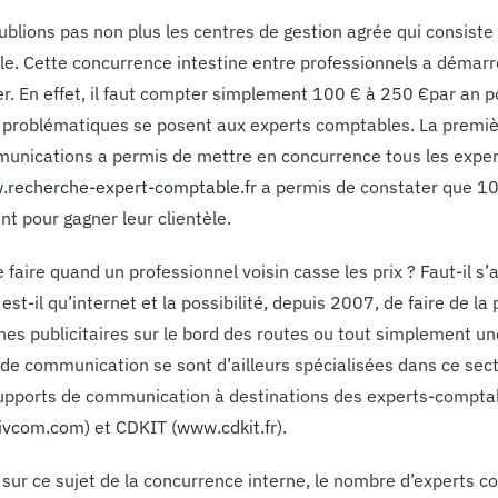
blions pas non plus les centres de gestion agrée qui consiste l
e. Cette concurrence intestine entre professionnels a démarr
er. En effet, il faut compter simplement 100 € à 250 €par an p
 problématiques se posent aux experts comptables. La premièr
unications a permis de mettre en concurrence tous les expert
recherche-expert-comptable.fr
a permis de constater que 10 
ant pour gagner leur clientèle.
 faire quand un professionnel voisin casse les prix ? Faut-il s’
est-il qu’internet et la possibilité, depuis 2007, de faire de la
ches publicitaires sur le bord des routes ou tout simplement 
de communication se sont d’ailleurs spécialisées dans ce secteu
upports de communication à destinations des experts-comptabl
livcom.com
) et CDKIT (
www.cdkit.fr
).
 sur ce sujet de la concurrence interne, le nombre d’experts c