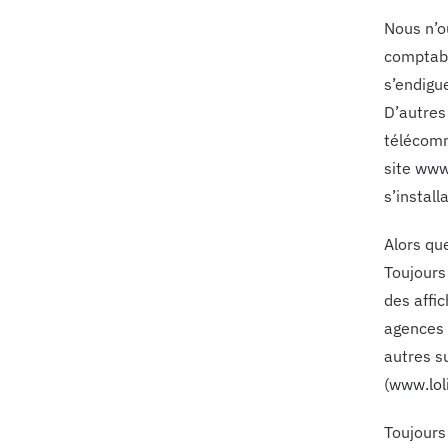
Nous n’ou
comptabl
s’endigu
D’autres
télécomm
site
www.
s’install
Alors que
Toujours 
des affi
agences 
autres s
(
www.lo
Toujours