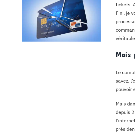
tickets. 
Fini, je
processeu
commande
véritabl
Mais 
Le compt
savez, l’
pouvoir 
Mais dan
depuis 20
l’interne
présiden