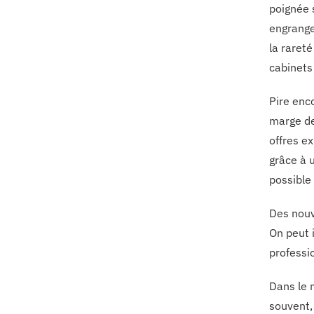
poignée 
engrange
la rareté
cabinets
Pire enc
marge de
offres ex
grâce à u
possible 
Des nouv
On peut 
professio
Dans le 
souvent,