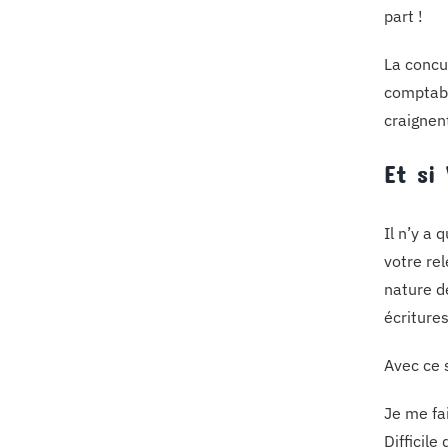
part !
La concu
comptabl
craignen
Et si
Il n’y a
votre re
nature de
écriture
Avec ce 
Je me fa
Difficil