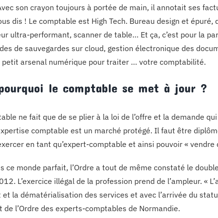
Avec son crayon toujours à portée de main, il annotait ses factu
 vous dis ! Le comptable est High Tech. Bureau design et épuré,
r ultra-performant, scanner de table… Et ça, c’est pour la part
s de sauvegardes sur cloud, gestion électronique des docum
e petit arsenal numérique pour traiter … votre comptabilité.
pourquoi le comptable se met à jour ?
able ne fait que de se plier à la loi de l’offre et la demande
expertise comptable est un marché protégé. Il faut être diplômé
exercer en tant qu’expert-comptable et ainsi pouvoir « vendre d
s ce monde parfait, l’Ordre a tout de même constaté le doub
12. L’exercice illégal de la profession prend de l’ampleur. « L
t et la dématérialisation des services et avec l’arrivée du sta
t de l’Ordre des experts-comptables de Normandie.