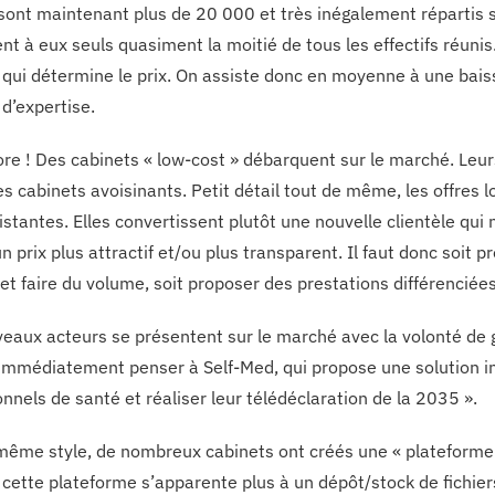
sont maintenant plus de 20 000 et très inégalement répartis su
nt à eux seuls quasiment la moitié de tous les effectifs réuni
 qui détermine le prix. On assiste donc en moyenne à une baisse
 d’expertise.
ore ! Des cabinets « low-cost » débarquent sur le marché. Leur
s cabinets avoisinants. Petit détail tout de même, les offres 
istantes. Elles convertissent plutôt une nouvelle clientèle qui n
n prix plus attractif et/ou plus transparent. Il faut donc soit 
et faire du volume, soit proposer des prestations différenciées
eaux acteurs se présentent sur le marché avec la volonté de gri
immédiatement penser à Self-Med, qui propose une solution in
nnels de santé et réaliser leur télédéclaration de la 2035 ».
même style, de nombreux cabinets ont créés une « plateforme » 
 cette plateforme s’apparente plus à un dépôt/stock de fichie