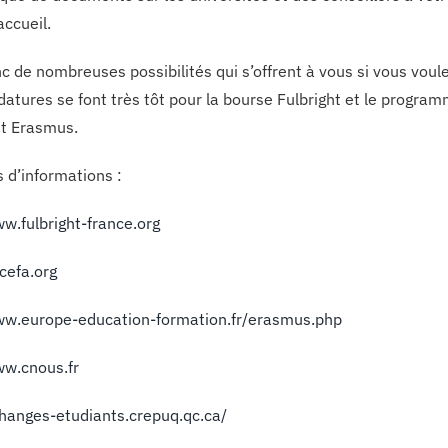
accueil.
nc de nombreuses possibilités qui s’offrent à vous si vous voule
datures se font très tôt pour la bourse Fulbright et le progra
t Erasmus.
s d’informations :
ww.fulbright-france.org
icefa.org
ww.europe-education-formation.fr/erasmus.php
ww.cnous.fr
changes-etudiants.crepuq.qc.ca/