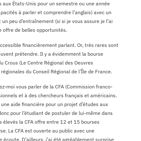
es aux États-Unis pour un semestre ou une année
 capacités à parler et comprendre l’anglais) avec un
n peu d’entraînement (si si je vous assure je l’ai
 offre de belles opportunités.
cessible financièrement parlant. Or, très rares sont
euvent prétendre. Il y a évidemment la bourse
du Crous (Le Centre Régional des Oeuvres
s régionales du Conseil Régional de l’Île de France.
ssez-moi vous parler de la CFA (Commission franco-
sionnels et à des chercheurs français et américains.
 une aide financière pour un projet d’études aux
donc pour l’étudiant de postuler de lui-même dans
ès élevés la CFA offre entre 12 et 15 bourses
e. La CFA est ouverte au public avec une
 écoute. D’ailleurs, j’ai été agréablement surprise