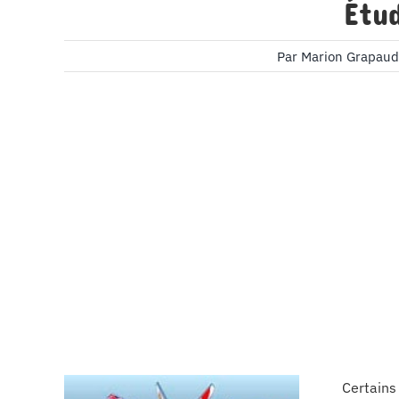
Étud
Par
Marion Grapaud
Certains