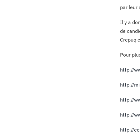
par leur 
Il y a do
de candi
Crepuq e
Pour plu
http://w
http://m
http://w
http://w
http://e