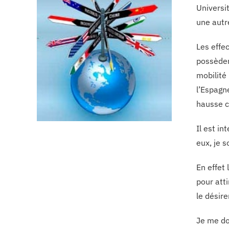
Universi
une autr
Les effe
possèden
mobilité
l’Espagn
hausse c
Il est i
eux, je 
En effet
pour att
le désir
Je me do