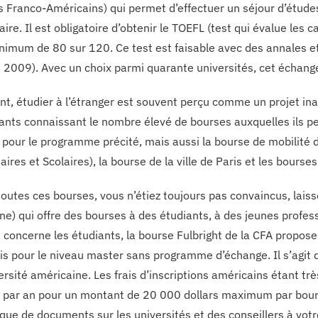
 Franco-Américains) qui permet d’effectuer un séjour d’étud
aire. Il est obligatoire d’obtenir le TOEFL (test qui évalue les
nimum de 80 sur 120. Ce test est faisable avec des annales et u
 2009). Avec un choix parmi quarante universités, cet échange
t, étudier à l’étranger est souvent perçu comme un projet inac
iants connaissant le nombre élevé de bourses auxquelles ils p
pour le programme précité, mais aussi la bourse de mobilité 
aires et Scolaires), la bourse de la ville de Paris et les bourse
 toutes ces bourses, vous n’étiez toujours pas convaincus, lai
ne) qui offre des bourses à des étudiants, à des jeunes profes
i concerne les étudiants, la bourse Fulbright de la CFA propose
is pour le niveau master sans programme d’échange. Il s’agit 
ersité américaine. Les frais d’inscriptions américains étant tr
t par an pour un montant de 20 000 dollars maximum par bours
que de documents sur les universités et des conseillers à votre