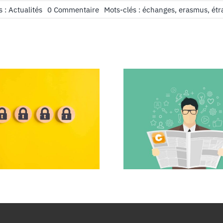
on
s :
Actualités
0 Commentaire
Mots-clés :
échanges
,
erasmus
,
étr
Étudier
à
l’étranger,
c’est
possible
!