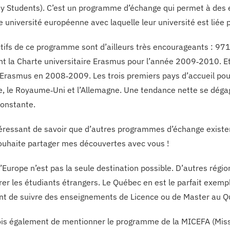
ty Students). C’est un programme d’échange qui permet à des é
e université européenne avec laquelle leur université est liée 
ctifs de ce programme sont d’ailleurs très encourageants : 97
t la Charte universitaire Erasmus pour l’année 2009‑2010. Et
 Erasmus en 2008‑2009. Les trois premiers pays d’accueil pou
e, le Royaume‑Uni et l’Allemagne. Une tendance nette se dégag
onstante.
ntéressant de savoir que d’autres programmes d’échange exist
souhaite partager mes découvertes avec vous !
 l’Europe n’est pas la seule destination possible. D’autres r
irer les étudiants étrangers. Le Québec en est le parfait ex
ent de suivre des enseignements de Licence ou de Master au Q
is également de mentionner le programme de la MICEFA (Missi