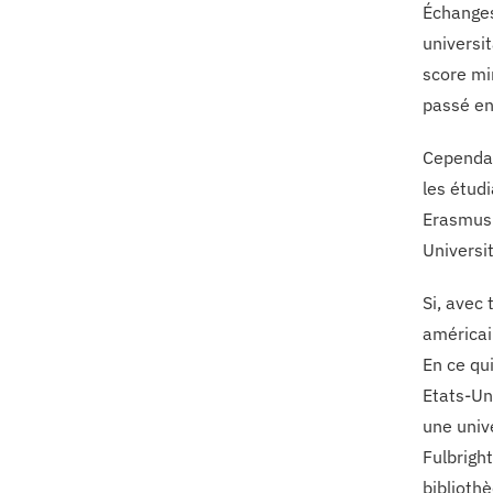
Échanges
universit
score mi
passé en
Cependan
les étud
Erasmus 
Universit
Si, avec
américai
En ce qu
Etats-Un
une univ
Fulbrigh
bibliothè