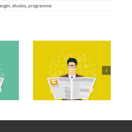
anger
,
études
,
programme