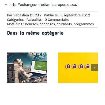
http://echanges-etudiants.crepuq.qc.ca
/
Par
Sebastien DEMAY
Publié le : 3 septembre 2012
on
Catégories :
Actualités
0 Commentaire
Étudier
Mots-clés :
bourses
,
échanges
,
étudiants
,
programmes
à
Dans la même catégorie
l’étranger,
c’est
possible
!