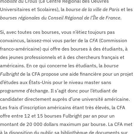
mobilité du Crous
(Le Centre Régional des Oeuvres
Universitaires et Scolaires), la
bourse de la ville de Paris
et les
bourses régionales du Conseil Régional de l’Île de France
.
Si, avec toutes ces bourses, vous n’étiez toujours pas
convaincus, laissez-moi vous parler de la
CFA
(Commission
franco-américaine) qui offre des bourses à des étudiants, à
des jeunes professionnels et à des chercheurs français et
américains. En ce qui concerne les étudiants, la
bourse
Fulbright
de la CFA propose une aide financière pour un projet
d’études aux États-Unis pour le niveau master sans
programme d’échange. Il s’agit donc pour l’étudiant de
candidater directement auprès d’une université américaine.
Les frais d’inscription américains étant très élevés, la CFA
offre entre 12 et 15 bourses Fulbright par an pour un
montant de 20 000 dollars maximum par bourse. La CFA met
à la disposition du public sa bibliothèque de documents sur