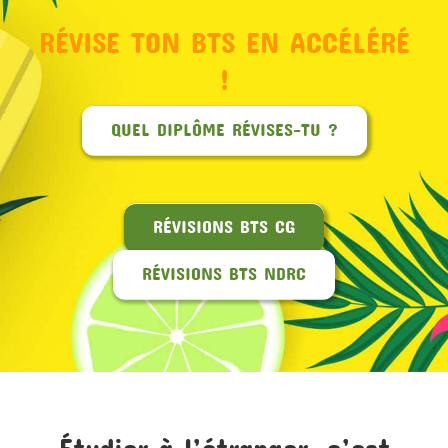
RÉVISE TON BTS EN ACCÉLÉRÉ
MON COMPTE
!
PANIER
QUEL DIPLÔME RÉVISES-TU ?
STUDORIA
RÉVISIONS BTS CG
RÉVISIONS BTS NDRC